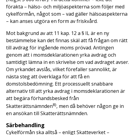
förakta – hälso- och miljöaspekterna som följer med
cykelförmån, något som – vad gäller hälsoaspekterna
– kan anses utgöra en form av friskvård.
Mot bakgrund av att 11 kap. 12 a § IL är en ny
bestämmelse kan det finnas skäl att få frågan om rätt
till avdrag för ingående moms prövad. Antingen
genom att i momsdeklarationen yrka avdrag och
samtidigt lämna in en skrivelse om vad avdraget avser.
Om yrkandet avslås, vilket förefaller sannolikt, är
nästa steg att överklaga för att få en
domstolsbedömning. Ett processuellt snabbare
alternativ till att yrka avdrag i momsdeklarationen är
att begära förhandsbesked från
8
)
Skatterättsnämnden
, men då behöver någon ge in
en ansökan till Skatterättsnämnden.
Särbehandling
Cykelförmån ska alltså – enligt Skatteverket –