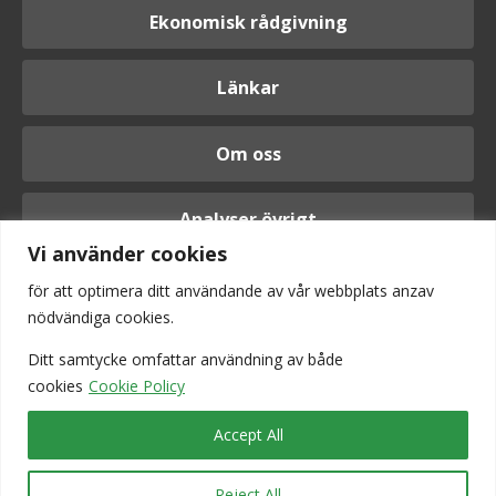
Ekonomisk rådgivning
Länkar
Om oss
Analyser övrigt
Vi använder cookies
för att optimera ditt användande av vår webbplats anzav
nödvändiga cookies.
Logga in
Ditt samtycke omfattar användning av
både
cookies
Cookie Policy
Accept All
Reject All