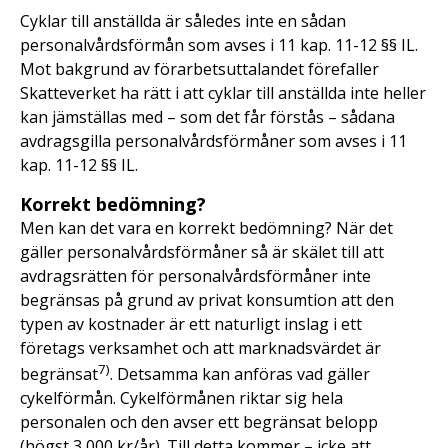
Cyklar till anställda är således inte en sådan
personalvårdsförmån som avses i 11 kap. 11-12 §§ IL.
Mot bakgrund av förarbetsuttalandet förefaller
Skatteverket ha rätt i att cyklar till anställda inte heller
kan jämställas med – som det får förstås – sådana
avdragsgilla personalvårdsförmåner som avses i 11
kap. 11-12 §§ IL.
Korrekt bedömning?
Men kan det vara en korrekt bedömning? När det
gäller personalvårdsförmåner så är skälet till att
avdragsrätten för personalvårdsförmåner inte
begränsas på grund av privat konsumtion att den
typen av kostnader är ett naturligt inslag i ett
företags verksamhet och att marknadsvärdet är
7
)
begränsat
. Detsamma kan anföras vad gäller
cykelförmån. Cykelförmånen riktar sig hela
personalen och den avser ett begränsat belopp
(högst 3 000 kr/år). Till detta kommer – icke att