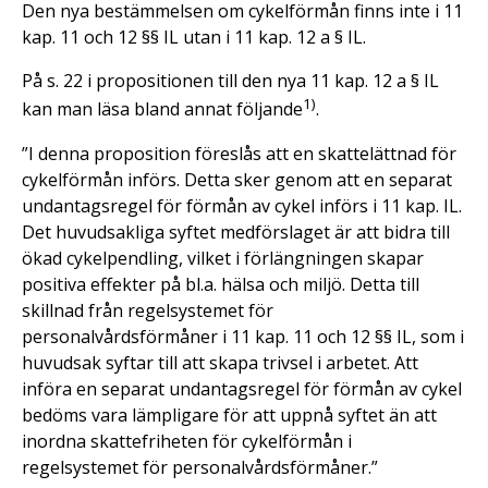
Den nya bestämmelsen om cykelförmån finns inte i 11
kap. 11 och 12 §§ IL utan i 11 kap. 12 a § IL.
På s. 22 i propositionen till den nya 11 kap. 12 a § IL
1
)
kan man läsa bland annat följande
.
”I denna proposition föreslås att en skattelättnad för
cykelförmån införs. Detta sker genom att en separat
undantagsregel för förmån av cykel införs i 11 kap. IL.
Det huvudsakliga syftet medförslaget är att bidra till
ökad cykelpendling, vilket i förlängningen skapar
positiva effekter på bl.a. hälsa och miljö. Detta till
skillnad från regelsystemet för
personalvårdsförmåner i 11 kap. 11 och 12 §§ IL, som i
huvudsak syftar till att skapa trivsel i arbetet. Att
införa en separat undantagsregel för förmån av cykel
bedöms vara lämpligare för att uppnå syftet än att
inordna skattefriheten för cykelförmån i
regelsystemet för personalvårdsförmåner.”