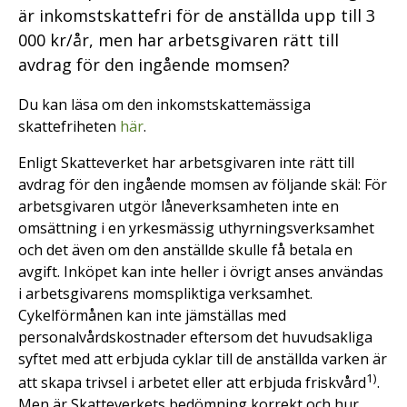
är inkomstskattefri för de anställda upp till 3
000 kr/år, men har arbetsgivaren rätt till
avdrag för den ingående momsen?
Du kan läsa om den inkomstskattemässiga
skattefriheten
här
.
Enligt Skatteverket har arbetsgivaren inte rätt till
avdrag för den ingående momsen av följande skäl: För
arbetsgivaren utgör låneverksamheten inte en
omsättning i en yrkesmässig uthyrningsverksamhet
och det även om den anställde skulle få betala en
avgift. Inköpet kan inte heller i övrigt anses användas
i arbetsgivarens momspliktiga verksamhet.
Cykelförmånen kan inte jämställas med
personalvårdskostnader eftersom det huvudsakliga
syftet med att erbjuda cyklar till de anställda varken är
1
)
att skapa trivsel i arbetet eller att erbjuda friskvård
.
Men är Skatteverkets bedömning korrekt och hur