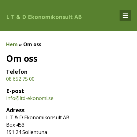
L T & D Ekonomikonsult AB
Hem
»
Om oss
Om oss
Telefon
08 652 75 00
E-post
info@ltd-ekonomi.se
Adress
L T & D Ekonomikonsult AB
Box 453
191 24 Sollentuna