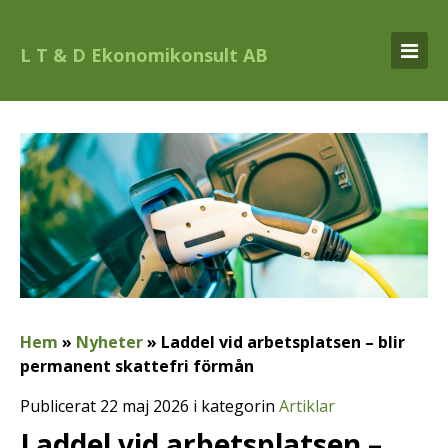
L T & D Ekonomikonsult AB
Hem
»
Nyheter
»
Laddel vid arbetsplatsen – blir
permanent skattefri förmån
Publicerat 22 maj 2026 i kategorin
Artiklar
Laddel vid arbetsplatsen –