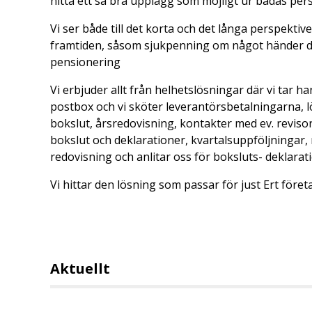
hitta ett så bra upplägg som möjligt ur bådas pers
Vi ser både till det korta och det långa perspektiv
framtiden, såsom sjukpenning om något händer di
pensionering
Vi erbjuder allt från helhetslösningar där vi tar han
postbox och vi sköter leverantörsbetalningarna, l
bokslut, årsredovisning, kontakter med ev. revis
bokslut och deklarationer, kvartalsuppföljningar, n
redovisning och anlitar oss för boksluts- deklarat
Vi hittar den lösning som passar för just Ert föret
Aktuellt