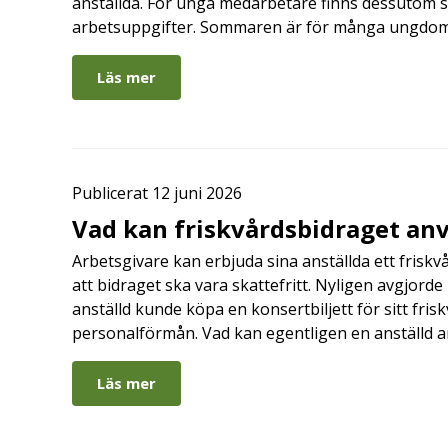
anställda. För unga medarbetare finns dessutom sä
arbetsuppgifter. Sommaren är för många ungdomar
Läs mer
Publicerat 12 juni 2026
Vad kan friskvårdsbidraget anv
Arbetsgivare kan erbjuda sina anställda ett friskv
att bidraget ska vara skattefritt. Nyligen avgjor
anställd kunde köpa en konsertbiljett för sitt fri
personalförmån. Vad kan egentligen en anställd a
Läs mer