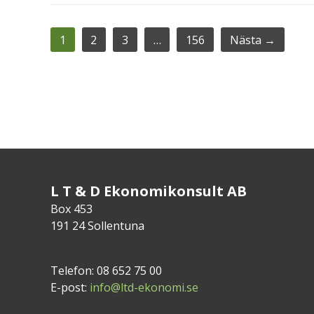
1
2
3
…
156
Nästa →
L T & D Ekonomikonsult AB
Box 453
191 24 Sollentuna
Telefon: 08 652 75 00
E-post:
info@ltd-ekonomi.se