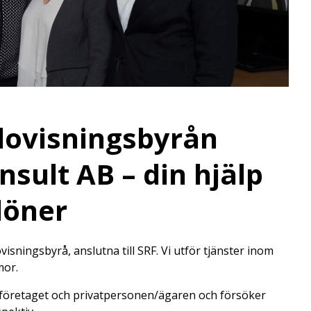
dovisningsbyrån
sult AB – din hjälp
löner
ningsbyrå, anslutna till SRF. Vi utför tjänster inom
mor.
på företaget och privatpersonen/ägaren och försöker