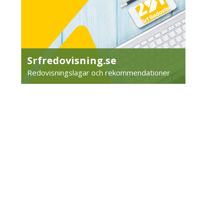
Srfredovisning.se
Redovisningslagar och rekommendationer