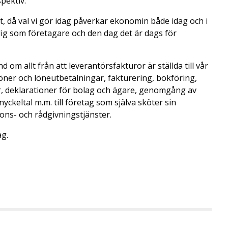
pektiv.
et, då val vi gör idag påverkar ekonomin både idag och i
g som företagare och den dag det är dags för
d om allt från att leverantörsfakturor är ställda till vår
öner och löneutbetalningar, fakturering, bokföring,
or, deklarationer för bolag och ägare, genomgång av
yckeltal m.m. till företag som själva sköter sin
ions- och rådgivningstjänster.
ag.