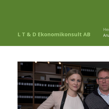
He
L T & D Ekonomikonsult AB
Ana