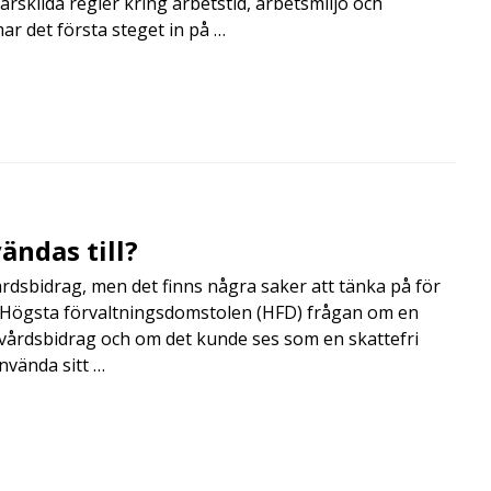
rskilda regler kring arbetstid, arbetsmiljö och
 det första steget in på …
ändas till?
årdsbidrag, men det finns några saker att tänka på för
de Högsta förvaltningsdomstolen (HFD) frågan om en
skvårdsbidrag och om det kunde ses som en skattefri
nvända sitt …