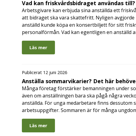
Vad kan friskvårdsbidraget användas till?
Arbetsgivare kan erbjuda sina anställda ett friskv
att bidraget ska vara skattefritt. Nyligen avgjor
anställd kunde köpa en konsertbiljett för sitt fri
personalförmån. Vad kan egentligen en anställd a
Läs mer
Publicerat 12 juni 2026
Anställa sommarvikarier? Det här behöver
Många företag förstärker bemanningen under so
även om anställningen bara ska pågå några veckor
anställda. För unga medarbetare finns dessutom sä
arbetsuppgifter. Sommaren är för många ungdomar
Läs mer