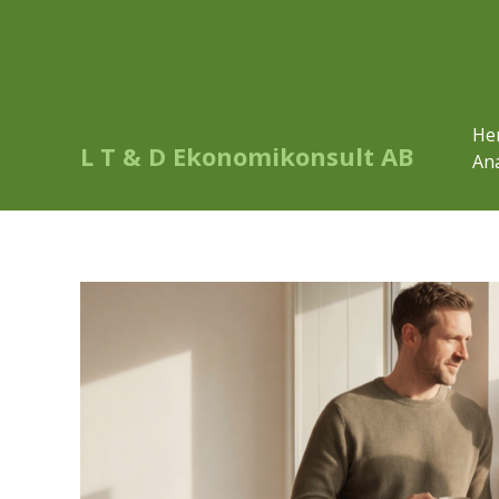
He
L T & D Ekonomikonsult AB
Ana