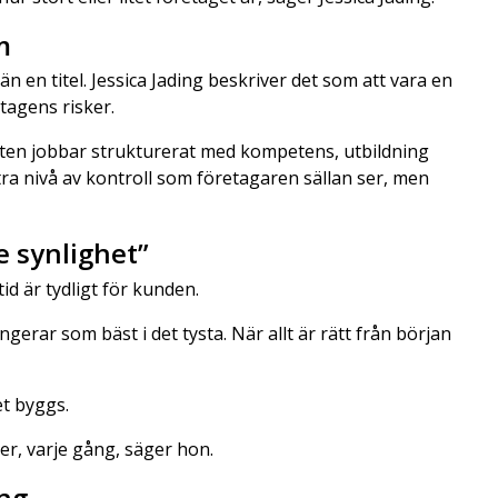
m
n en titel. Jessica Jading beskriver det som att vara en
tagens risker.
lten jobbar strukturerat med kompetens, utbildning
a nivå av kontroll som företagaren sällan ser, men
e synlighet”
id är tydligt för kunden.
gerar som bäst i det tysta. När allt är rätt från början
et byggs.
ler, varje gång, säger hon.
ng