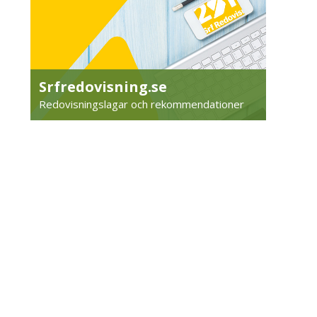
Srfredovisning.se
Redovisningslagar och rekommendationer