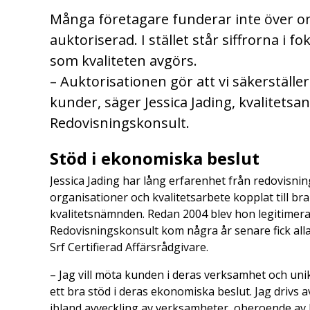
Många företagare funderar inte över o
auktoriserad. I stället står siffrorna i 
som kvaliteten avgörs.
– Auktorisationen gör att vi säkerställe
kunder, säger Jessica Jading, kvalitetsa
Redovisningskonsult.
Stöd i ekonomiska beslut
Jessica Jading har lång erfarenhet från redovisni
organisationer och kvalitetsarbete kopplat till br
kvalitetsnämnden. Redan 2004 blev hon legitimerad
Redovisningskonsult kom några år senare fick alla 
Srf Certifierad Affärsrådgivare.
– Jag vill möta kunden i deras verksamhet och unik
ett bra stöd i deras ekonomiska beslut. Jag drivs av
ibland avveckling av verksamheter, oberoende av hur