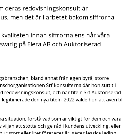
m deras redovisningskonsult är
fokus, men det är i arbetet bakom siffrorna
r kvaliteten innan siffrorna ens når våra
nsvarig på Elera AB och Auktoriserad
ngsbranschen, bland annat från egen byrå, större
anschorganisationen Srf konsulterna där hon suttit i
 redovisningskonsult, och när titeln Srf Auktoriserad
legitimerade den nya titeln. 2022 valde hon att även bli
a situation, förstå vad som är viktigt för dem och vara
 viljan att stötta och ge råd i kundens utveckling, eller
 stort eller litet företaget är, säger Jessica Jading.