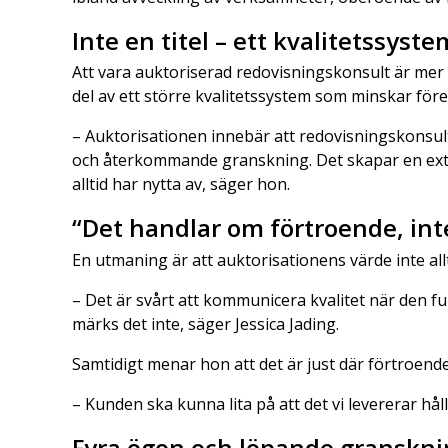
Inte en titel – ett kvalitetssyste
Att vara auktoriserad redovisningskonsult är mer ä
del av ett större kvalitetssystem som minskar före
– Auktorisationen innebär att redovisningskonsu
och återkommande granskning. Det skapar en extr
alltid har nytta av, säger hon.
“Det handlar om förtroende, int
En utmaning är att auktorisationens värde inte allt
– Det är svårt att kommunicera kvalitet när den fun
märks det inte, säger Jessica Jading.
Samtidigt menar hon att det är just där förtroend
– Kunden ska kunna lita på att det vi levererar hål
Fyra ögon och löpande granskni