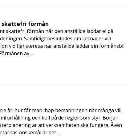
t skattefri förmån
t skattefri förmån när den anställde laddar el på
addningen. Samtidigt beslutades om lättnader vid
lon vid tjänsteresa när anställda laddar sin förmånsbil
i Förmånen av …
rje år: hur får man ihop bemanningen när många vill
amförhållning och koll på de regler som styr. Börja i
terplanering är att verksamheten ska fungera. Även
betarnas önskemål är det …