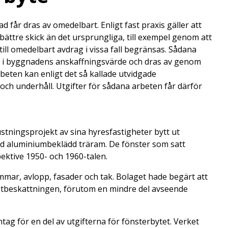
 får dras av omedelbart. Enligt fast praxis gäller att
bättre skick än det ursprungliga, till exempel genom att
till omedelbart avdrag i vissa fall begränsas. Sådana
in i byggnadens anskaffningsvärde och dras av genom
eten kan enligt det så kallade utvidgade
h underhåll. Utgifter för sådana arbeten får därför
stningsprojekt av sina hyresfastigheter bytt ut
d aluminiumbeklädd träram. De fönster som satt
ektive 1950- och 1960-talen.
mmar, avlopp, fasader och tak. Bolaget hade begärt att
mstbeskattningen, förutom en mindre del avseende
g för en del av utgifterna för fönsterbytet. Verket