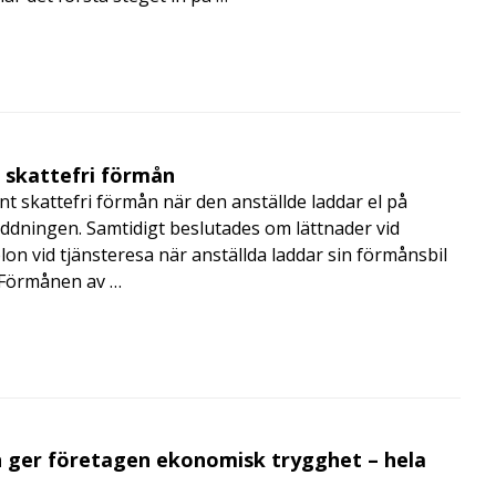
t skattefri förmån
t skattefri förmån när den anställde laddar el på
addningen. Samtidigt beslutades om lättnader vid
lon vid tjänsteresa när anställda laddar sin förmånsbil
i Förmånen av …
 ger företagen ekonomisk trygghet – hela