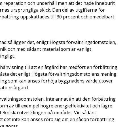
om reparation och underhåll men att det hade inneburit
rnas ursprungliga skick. Den del av utgifterna för
bättring uppskattades till 30 procent och omedelbart
ad så ligger det, enligt Högsta förvaltningsdomstolen,
knik och med sådant material som är vanligt
ngligt.
änvisning till att en åtgärd har medfört en förbättring
 måste det enligt Högsta förvaltningsdomstolens mening
ring som kan anses förhöja byggnadens värde utöver
rationsåtgärd.
rvaltningsdomstolen, inte annat än att den förbättring
rm av till exempel högre energieffektivitet och lägre
 tekniska utvecklingen på området. Vid sådant
t det inte kan anses röra sig om en sådan förbättring
ka göras.