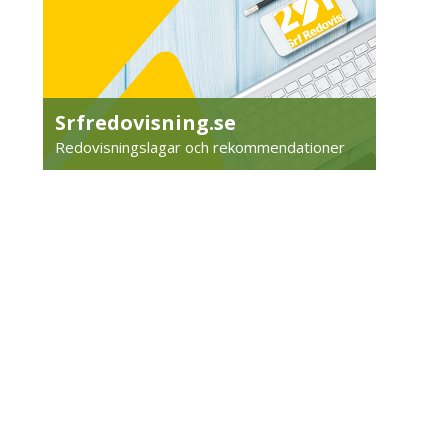
Srfredovisning.se
Redovisningslagar och rekommendationer