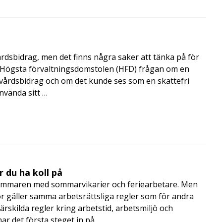
årdsbidrag, men det finns några saker att tänka på för
de Högsta förvaltningsdomstolen (HFD) frågan om en
skvårdsbidrag och om det kunde ses som en skattefri
nvända sitt …
 du ha koll på
mmaren med sommarvikarier och feriearbetare. Men
 gäller samma arbetsrättsliga regler som för andra
rskilda regler kring arbetstid, arbetsmiljö och
 det första steget in på …