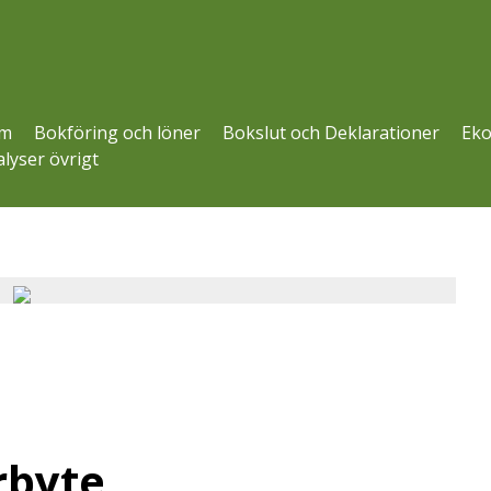
m
Bokföring och löner
Bokslut och Deklarationer
Eko
lyser övrigt
rbyte