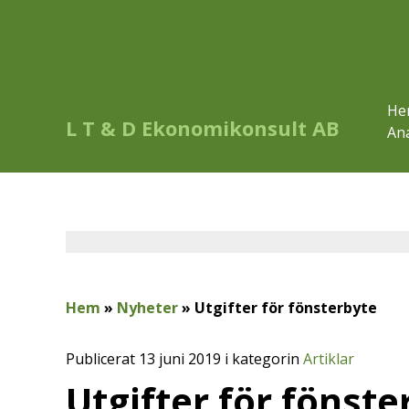
He
L T & D Ekonomikonsult AB
Ana
Hem
»
Nyheter
»
Utgifter för fönsterbyte
Publicerat 13 juni 2019 i kategorin
Artiklar
Utgifter för fönste