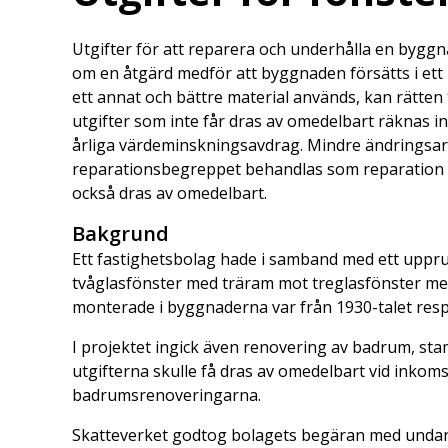
Utgifter för att reparera och underhålla en byggnad
om en åtgärd medför att byggnaden försätts i ett 
ett annat och bättre material används, kan rätten 
utgifter som inte får dras av omedelbart räknas 
årliga värdeminskningsavdrag. Mindre ändringsarb
reparationsbegreppet behandlas som reparation oc
också dras av omedelbart.
Bakgrund
Ett fastighetsbolag hade i samband med ett uppru
tvåglasfönster med träram mot treglasfönster me
monterade i byggnaderna var från 1930-talet resp
I projektet ingick även renovering av badrum, sta
utgifterna skulle få dras av omedelbart vid inko
badrumsrenoveringarna.
Skatteverket godtog bolagets begäran med undanta