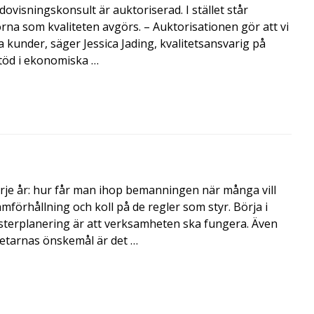
visningskonsult är auktoriserad. I stället står
orna som kvaliteten avgörs. – Auktorisationen gör att vi
a kunder, säger Jessica Jading, kvalitetsansvarig på
töd i ekonomiska …
rje år: hur får man ihop bemanningen när många vill
amförhållning och koll på de regler som styr. Börja i
terplanering är att verksamheten ska fungera. Även
betarnas önskemål är det …