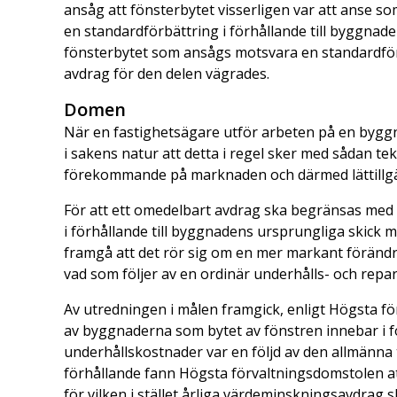
ansåg att fönsterbytet visserligen var att anse s
en standardförbättring i förhållande till byggnade
fönsterbytet som ansågs motsvara en standardför
avdrag för den delen vägrades.
Domen
När en fastighetsägare utför arbeten på en byggn
i sakens natur att detta i regel sker med sådan te
förekommande på marknaden och därmed lättillgä
För att ett omedelbart avdrag ska begränsas med h
i förhållande till byggnadens ursprungliga skick
framgå att det rör sig om en mer markant föränd
vad som följer av en ordinär underhålls- och repa
Av utredningen i målen framgick, enligt Högsta fö
av byggnaderna som bytet av fönstren innebar i fo
underhållskostnader var en följd av den allmänna
förhållande fann Högsta förvaltningsdomstolen at
för vilken i stället årliga värdeminskningsavdrag s