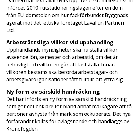
Därmed har lex Laval rivits upp. De bestämmelser som
infördes 2010 i utstationeringslagen efter en dom
från EU-domstolen om hur fackförbundet Byggnads
agerat mot det lettiska företaget Laval un Partneri
Ltd.
Arbetsrättsliga villkor vid upphandling
Upphandlande myndigheter ska nu ställa villkor
avseende lön, semester och arbetstid, om det är
behövligt och villkoren går att fastställa. Innan
villkoren bestäms ska berörda arbetstagar- och
arbetsgivarorganisationer fått tillfälle att yttra sig.
Ny form av särskild handräckning
Det har införts en ny form av särskild handräckning
som gör det enklare för bland annat markägare att få
personer avhysta från mark som ockuperats. Det nya
förfarandet kallas för avlägsnande och handläggs av
Kronofogden.