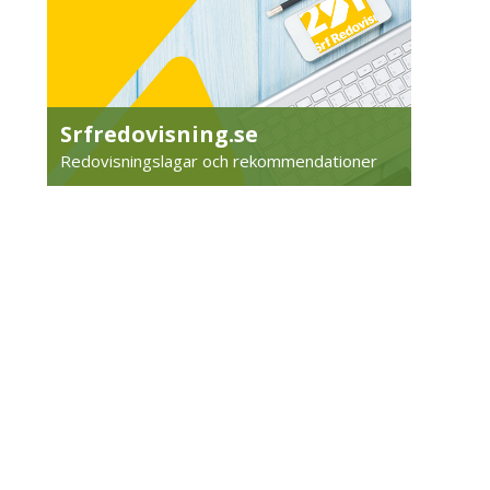
Srfredovisning.se
Redovisningslagar och rekommendationer