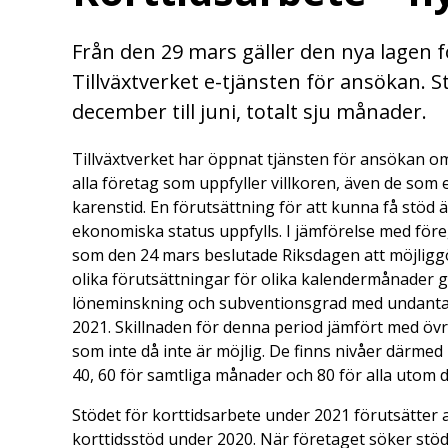
Från den 29 mars gäller den nya lagen 
Tillväxtverket e-tjänsten för ansökan. 
december till juni, totalt sju månader.
Tillväxtverket har öppnat tjänsten för ansökan om 
alla företag som uppfyller villkoren, även de som e
karenstid. En förutsättning för att kunna få stöd 
ekonomiska status uppfylls. I jämförelse med föreg
som den 24 mars beslutade Riksdagen att möjliggö
olika förutsättningar för olika kalendermånader 
löneminskning och subventionsgrad med undantag
2021. Skillnaden för denna period jämfört med öv
som inte då inte är möjlig. De finns nivåer därme
40, 60 för samtliga månader och 80 för alla utom
Stödet för korttidsarbete under 2021 förutsätter a
korttidsstöd under 2020. När företaget söker stöd 