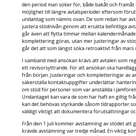
den period man söker för, både bakåt och framåt
möjlighet till längre avtalsperioder eftersom fö
undantag som nämns ovan. De som redan har avtal
justera stödnivån genom att ersätta befintliga avt
går även att flytta timmar mellan kalendermånader
komplettering göras, utan mer justeringar av st
går det att som längst söka retroaktivt från mars
I samband med ansökan krävs att avtalen som regl
ett revisorsyttrande. För att ansökan ska handlägg
från början. Justeringar och kompletteringar av a
säkerställa kontaktuppgifter underlättar hanteri
om stöd för personer som var anställda i jämföre
Undantaget kan vara de som har haft en giltig frå
kan det behövas styrkande såsom tidrapporter som 
väldigt viktigt att dokumentera förutsättningar oc
Från den 1 juli kommer avstämning av stödet att g
krävde avstämning var tredje månad. En viktig kon