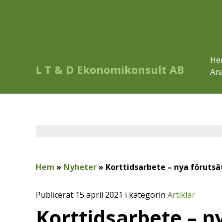
He
L T & D Ekonomikonsult AB
Ana
Hem
»
Nyheter
»
Korttidsarbete – nya förutsä
Publicerat 15 april 2021 i kategorin
Artiklar
Korttidsarbete – n