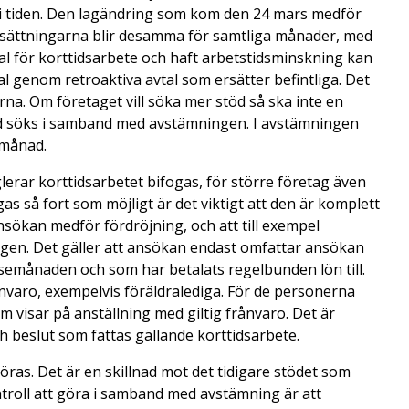
 i tiden. Den lagändring som kom den 24 mars medför
rutsättningarna blir desamma för samtliga månader, med
 för korttidsarbete och haft arbetstidsminskning kan
al genom retroaktiva avtal som ersätter befintliga. Det
na. Om företaget vill söka mer stöd så ska inte en
öd söks i samband med avstämningen. I avstämningen
 månad.
erar korttidsarbetet bifogas, för större företag även
as så fort som möjligt är det viktigt att den är komplett
nsökan medför fördröjning, och att till exempel
ngen. Det gäller att ansökan endast omfattar ansökan
lsemånaden och som har betalats regelbunden lön till.
nvaro, exempelvis föräldralediga. För de personerna
visar på anställning med giltig frånvaro. Det är
h beslut som fattas gällande korttidsarbete.
öras. Det är en skillnad mot det tidigare stödet som
troll att göra i samband med avstämning är att