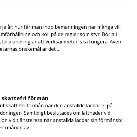
rje år: hur får man ihop bemanningen när många vill
amförhållning och koll på de regler som styr. Börja i
terplanering är att verksamheten ska fungera. Även
betarnas önskemål är det …
t skattefri förmån
t skattefri förmån när den anställde laddar el på
addningen. Samtidigt beslutades om lättnader vid
lon vid tjänsteresa när anställda laddar sin förmånsbil
i Förmånen av …