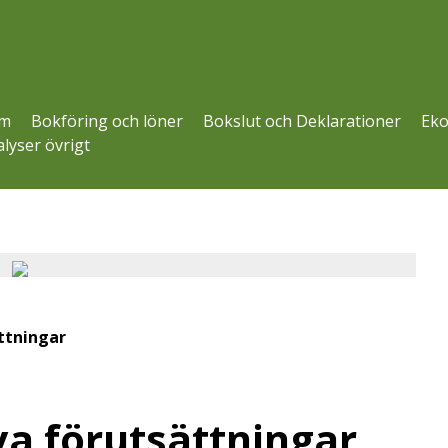
m
Bokföring och löner
Bokslut och Deklarationer
Eko
lyser övrigt
ttningar
ya förutsättningar