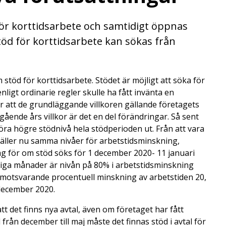
för korttidsarbete och samtidigt öppnas
Stöd för korttidsarbete kan sökas från
stöd för korttidsarbete. Stödet är möjligt att söka för
nligt ordinarie regler skulle ha fått invänta en
är att de grundläggande villkoren gällande företagets
ående års villkor är det en del förändringar. Så sent
ra högre stödnivå hela stödperioden ut. Från att vara
gäller nu samma nivåer för arbetstidsminskning,
 för om stöd söks för 1 december 2020- 11 januari
riga månader är nivån på 80% i arbetstidsminskning
d motsvarande procentuell minskning av arbetstiden 20,
 december 2020.
tt det finns nya avtal, även om företaget har fått
från december till maj måste det finnas stöd i avtal för