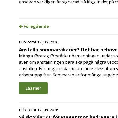
ansökan verkligen är signerad, så lägg in det på c
Föregående
Publicerat 12 juni 2026
Anställa sommarvikarier? Det här behöver
Många företag förstärker bemanningen under so
även om anställningen bara ska pågå några veckor
anställda. För unga medarbetare finns dessutom sä
arbetsuppgifter. Sommaren är för många ungdomar
Läs mer
Publicerat 12 juni 2026
Så skyddar du företaget mot bedragare 