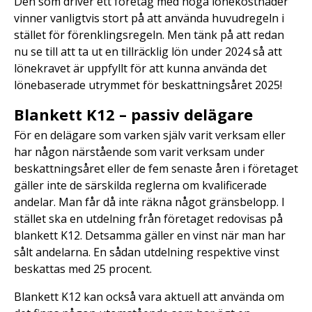
Den som driver ett företag med höga lönekostnader
vinner vanligtvis stort på att använda huvudregeln i
stället för förenklingsregeln. Men tänk på att redan
nu se till att ta ut en tillräcklig lön under 2024 så att
lönekravet är uppfyllt för att kunna använda det
lönebaserade utrymmet för beskattningsåret 2025!
Blankett K12 – passiv delägare
För en delägare som varken själv varit verksam eller
har någon närstående som varit verksam under
beskattningsåret eller de fem senaste åren i företaget
gäller inte de särskilda reglerna om kvalificerade
andelar. Man får då inte räkna något gränsbelopp. I
stället ska en utdelning från företaget redovisas på
blankett K12. Detsamma gäller en vinst när man har
sålt andelarna. En sådan utdelning respektive vinst
beskattas med 25 procent.
Blankett K12 kan också vara aktuell att använda om