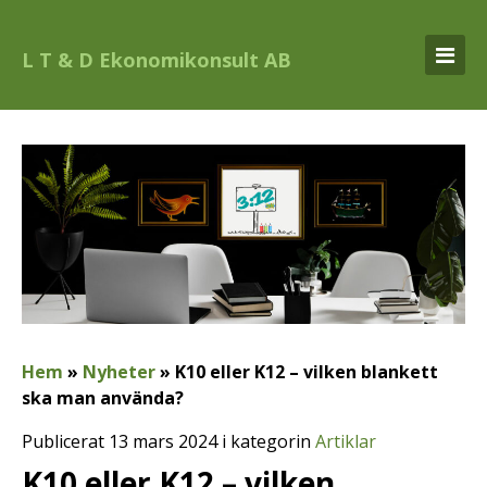
L T & D Ekonomikonsult AB
Hem
»
Nyheter
»
K10 eller K12 – vilken blankett
ska man använda?
Publicerat 13 mars 2024 i kategorin
Artiklar
K10 eller K12 – vilken