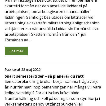
Nu har riksdagen beslutat att det blir en permanent
skattefri förmån när den anställde laddar el på
arbetsplatsen, om arbetsgivaren tillhandahåller
laddningen. Samtidigt beslutades om lättnader vid
utbetalning av skattefri milersättning enligt schablon
vid tjänsteresa när anställda laddar sin förmånsbil vid
arbetsplatsen. Skattefri förmån från den 1 juli
Förmånen av …
Läs mer
Publicerat 22 maj 2026
Snart semestertider – så planerar du rätt
Semesterplanering brukar börja i samma fråga varje
år: hur får man ihop bemanningen när många vill vara
lediga samtidigt? För att lyckas krävs både
framförhållning och koll på de regler som styr. Börja i
verksamhetens behov Utgångspunkten i all