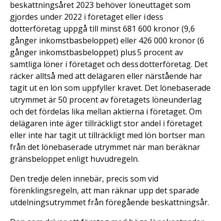
beskattningsåret 2023 behöver löneuttaget som
gjordes under 2022 i företaget eller i dess
dotterföretag uppgå till minst 681 600 kronor (9,6
gånger inkomstbasbeloppet) eller 426 000 kronor (6
gånger inkomstbasbeloppet) plus 5 procent av
samtliga löner i företaget och dess dotterföretag. Det
räcker alltså med att delägaren eller närstående har
tagit ut en lön som uppfyller kravet. Det lönebaserade
utrymmet är 50 procent av företagets löneunderlag
och det fördelas lika mellan aktierna i företaget. Om
delägaren inte äger tillräckligt stor andel i företaget
eller inte har tagit ut tillräckligt med lön bortser man
från det lönebaserade utrymmet när man beräknar
gränsbeloppet enligt huvudregeln.
Den tredje delen innebär, precis som vid
förenklingsregeln, att man räknar upp det sparade
utdelningsutrymmet från föregående beskattningsår.