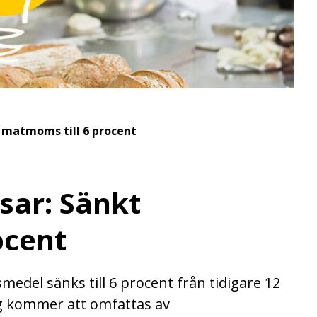
t matmoms till 6 procent
psar: Sänkt
ocent
smedel sänks till 6 procent från tidigare 12
ag kommer att omfattas av