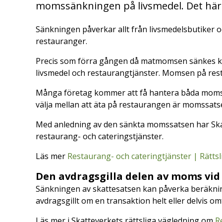
momssänkningen på livsmedel. Det här 
Sänkningen påverkar allt från livsmedelsbutiker o
restauranger.
Precis som förra gången då matmomsen sänkes k
livsmedel och restaurangtjänster. Momsen på rest
Många företag kommer att få hantera båda momss
välja mellan att äta på restaurangen är momssat
Med anledning av den sänkta momssatsen har Skat
restaurang- och cateringstjänster.
Läs mer
Restaurang- och cateringtjänster | Rättsl
Den avdragsgilla delen av moms vi
Sänkningen av skattesatsen kan påverka beräkni
avdragsgillt om en transaktion helt eller delvis 
Läs mer i Skatteverkets rättsliga vägledning om
R