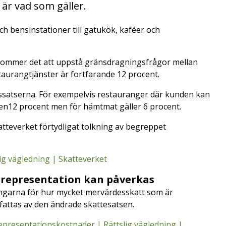
är vad som gäller.
ch bensinstationer till gatukök, kaféer och
ommer det att uppstå gränsdragningsfrågor mellan
aurangtjänster är fortfarande 12 procent.
atserna. För exempelvis restauranger där kunden kan
sen12 procent men för hämtmat gäller 6 procent.
teverket förtydligat tolkning av begreppet
ig vägledning | Skatteverket
d representation kan påverkas
ngarna för hur mycket mervärdesskatt som är
omfattas av den ändrade skattesatsen.
epresentationskostnader | Rättslig vägledning |