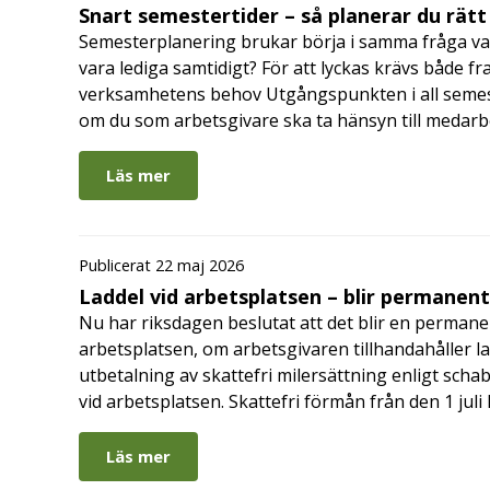
Snart semestertider – så planerar du rätt
Semesterplanering brukar börja i samma fråga va
vara lediga samtidigt? För att lyckas krävs både fr
verksamhetens behov Utgångspunkten i all semes
om du som arbetsgivare ska ta hänsyn till medar
Läs mer
Publicerat 22 maj 2026
Laddel vid arbetsplatsen – blir permanen
Nu har riksdagen beslutat att det blir en permanen
arbetsplatsen, om arbetsgivaren tillhandahåller l
utbetalning av skattefri milersättning enligt schab
vid arbetsplatsen. Skattefri förmån från den 1 jul
Läs mer