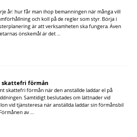
rje år: hur får man ihop bemanningen när många vill
amförhållning och koll på de regler som styr. Börja i
terplanering är att verksamheten ska fungera. Även
betarnas önskemål är det …
t skattefri förmån
t skattefri förmån när den anställde laddar el på
addningen. Samtidigt beslutades om lättnader vid
lon vid tjänsteresa när anställda laddar sin förmånsbil
i Förmånen av …