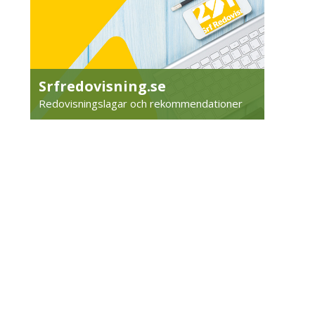
Srfredovisning.se
Redovisningslagar och rekommendationer