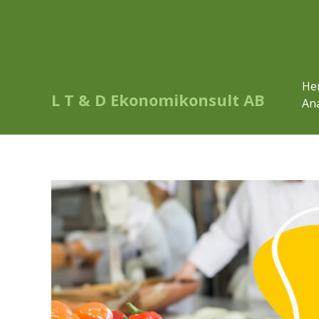
He
L T & D Ekonomikonsult AB
Ana