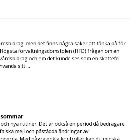
årdsbidrag, men det finns några saker att tänka på för
de Högsta förvaltningsdomstolen (HFD) frågan om en
skvårdsbidrag och om det kunde ses som en skattefri
nvända sitt …
i sommar
och nya rutiner. Det är också en period då bedragare
, falska mejl och påstådda ändringar av
toderna. Med några enkla kontroller kan du minska