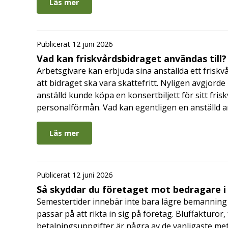
Läs mer
Publicerat 12 juni 2026
Vad kan friskvårdsbidraget användas till?
Arbetsgivare kan erbjuda sina anställda ett friskv
att bidraget ska vara skattefritt. Nyligen avgjor
anställd kunde köpa en konsertbiljett för sitt fri
personalförmån. Vad kan egentligen en anställd a
Läs mer
Publicerat 12 juni 2026
Så skyddar du företaget mot bedragare 
Semestertider innebär inte bara lägre bemanning 
passar på att rikta in sig på företag. Bluffakturor
betalningsuppgifter är några av de vanligaste me