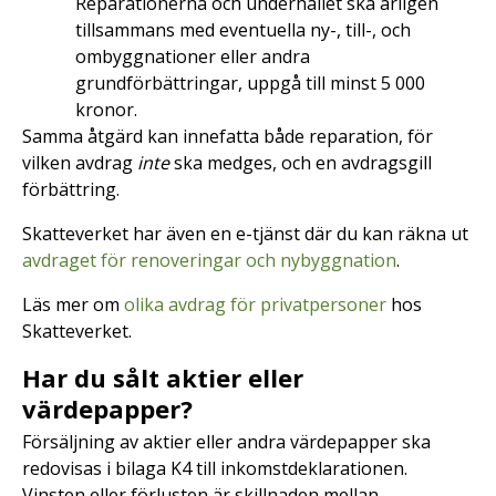
Reparationerna och underhållet ska årligen
tillsammans med eventuella ny-, till-, och
ombyggnationer eller andra
grundförbättringar, uppgå till minst 5 000
kronor.
Samma åtgärd kan innefatta både reparation, för
vilken avdrag
inte
ska medges, och en avdragsgill
förbättring.
Skatteverket har även en e-tjänst där du kan räkna ut
avdraget för renoveringar och nybyggnation
.
Läs mer om
olika avdrag för privatpersoner
hos
Skatteverket.
Har du sålt aktier eller
värdepapper?
Försäljning av aktier eller andra värdepapper ska
redovisas i bilaga K4 till inkomstdeklarationen.
Vinsten eller förlusten är skillnaden mellan