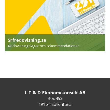
Srfredovisning.se
Redovisningslagar och rekommendationer
L T & D Ekonomikonsult AB
Box 453
191 24 Sollentuna