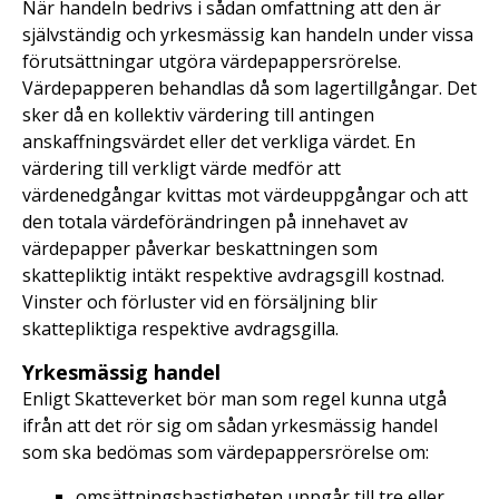
När handeln bedrivs i sådan omfattning att den är
självständig och yrkesmässig kan handeln under vissa
förutsättningar utgöra värdepappersrörelse.
Värdepapperen behandlas då som lagertillgångar. Det
sker då en kollektiv värdering till antingen
anskaffningsvärdet eller det verkliga värdet. En
värdering till verkligt värde medför att
värdenedgångar kvittas mot värdeuppgångar och att
den totala värdeförändringen på innehavet av
värdepapper påverkar beskattningen som
skattepliktig intäkt respektive avdragsgill kostnad.
Vinster och förluster vid en försäljning blir
skattepliktiga respektive avdragsgilla.
Yrkesmässig handel
Enligt Skatteverket bör man som regel kunna utgå
ifrån att det rör sig om sådan yrkesmässig handel
som ska bedömas som värdepappersrörelse om:
omsättningshastigheten uppgår till tre eller