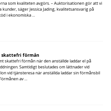
orna som kvaliteten avgörs. – Auktorisationen gör att vi
a kunder, säger Jessica Jading, kvalitetsansvarig på
töd i ekonomiska …
t skattefri förmån
t skattefri förmån när den anställde laddar el på
addningen. Samtidigt beslutades om lättnader vid
lon vid tjänsteresa när anställda laddar sin förmånsbil
i Förmånen av …