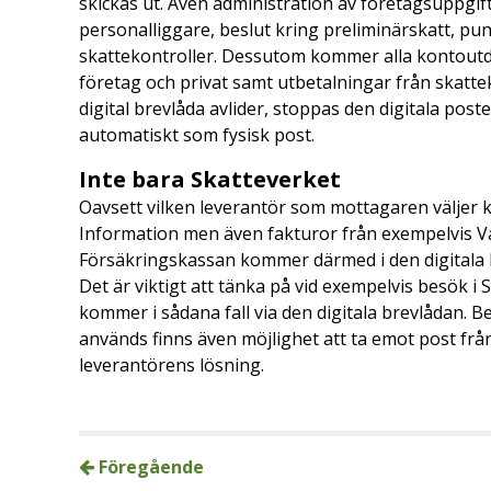
skickas ut. Även administration av företagsuppgi
personalliggare, beslut kring preliminärskatt, pu
skattekontroller. Dessutom kommer alla kontoutd
företag och privat samt utbetalningar från skatt
digital brevlåda avlider, stoppas den digitala posten
automatiskt som fysisk post.
Inte bara Skatteverket
Oavsett vilken leverantör som mottagaren väljer k
Information men även fakturor från exempelvis V
Försäkringskassan kommer därmed i den digitala br
Det är viktigt att tänka på vid exempelvis besök
kommer i sådana fall via den digitala brevlådan. B
används finns även möjlighet att ta emot post från 
leverantörens lösning.
Föregående