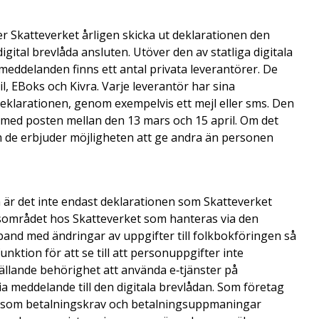
r Skatteverket årligen skicka ut deklarationen den
gital brevlåda ansluten. Utöver den av statliga digitala
eddelanden finns ett antal privata leverantörer. De
il, EBoks och Kivra. Varje leverantör har sina
deklarationen, genom exempelvis ett mejl eller sms. Den
n med posten mellan den 13 mars och 15 april. Om det
om de erbjuder möjligheten att ge andra än personen
så är det inte endast deklarationen som Skatteverket
nsområdet hos Skatteverket som hanteras via den
and med ändringar av uppgifter till folkbokföringen så
nktion för att se till att personuppgifter inte
ällande behörighet att använda e‑tjänster på
a meddelande till den digitala brevlådan. Som företag
an som betalningskrav och betalningsuppmaningar