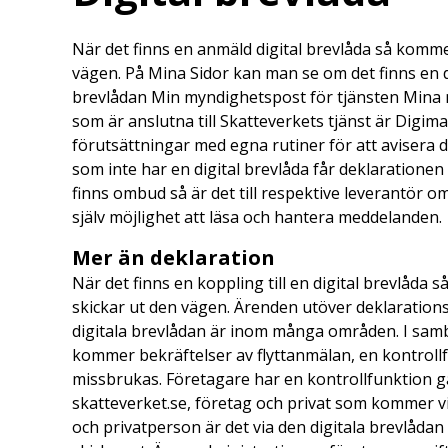
När det finns en anmäld digital brevlåda så komme
vägen. På Mina Sidor kan man se om det finns en di
brevlådan Min myndighetspost för tjänsten Mina m
som är anslutna till Skatteverkets tjänst är Digima
förutsättningar med egna rutiner för att avisera 
som inte har en digital brevlåda får deklaratione
finns ombud så är det till respektive leverantör 
själv möjlighet att läsa och hantera meddelanden.
Mer än deklaration
När det finns en koppling till en digital brevlåda 
skickar ut den vägen. Ärenden utöver deklaratio
digitala brevlådan är inom många områden. I samb
kommer bekräftelser av flyttanmälan, en kontrollfu
missbrukas. Företagare har en kontrollfunktion g
skatteverket.se, företag och privat som kommer vi
och privatperson är det via den digitala brevlåd