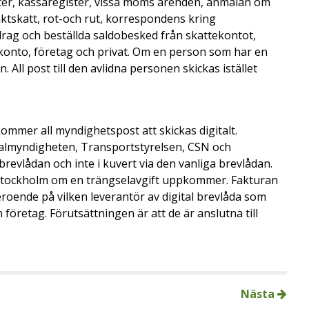
fter, kassaregister, vissa moms ärenden, anmälan om
nktskatt, rot-och rut, korrespondens kring
rag och beställda saldobesked från skattekontot,
ekonto, företag och privat. Om en person som har en
. All post till den avlidna personen skickas istället
ommer all myndighetspost att skickas digitalt.
almyndigheten, Transportstyrelsen, CSN och
evlådan och inte i kuvert via den vanliga brevlådan.
 i Stockholm om en trängselavgift uppkommer. Fakturan
eroende på vilken leverantör av digital brevlåda som
företag. Förutsättningen är att de är anslutna till
Nästa