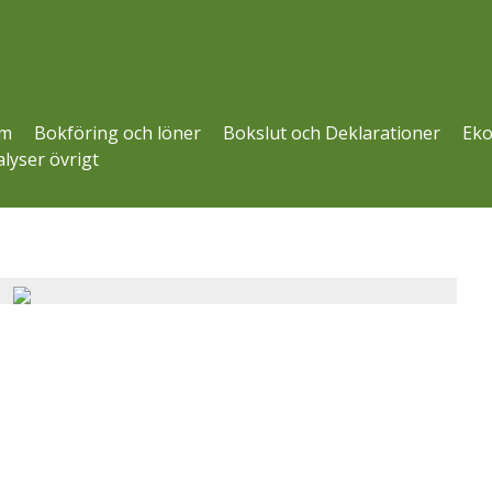
m
Bokföring och löner
Bokslut och Deklarationer
Eko
lyser övrigt