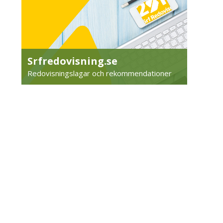
Srfredovisning.se
Redovisningslagar och rekommendationer