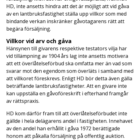
HD, inte ansetts hindra att det är möjligt att vid gåva
av en lantbruksfastighet ställa upp villkor som med
bindande verkan inskränker gåvotagarens rätt att
begära försäljning.
Villkor vid arv och gåva
Hänsynen till givarens respektive testators vilja har
vid tillämpning av 1904 års lag inte ansetts motivera
att ett överlåtelseförbud ska omfatta mer än vad som
svarar mot den egendom som överläts i samband med
att villkoret föreskrevs. Enligt HD bör detta även gälla
beträffande lantbruksfastigheter. Att en givare inte
kan uppställa en gåvoföreskrift i efterhand framgår
av rättspraxis.
HD kom därför fram till att överlåtelseförbudet inte
gällde i hela delägarens andel i fastigheten. Innehavet
av den andel han erhållit i gåva 1972 berättigade
honom att påkalla försäljning på offentlig auktion.