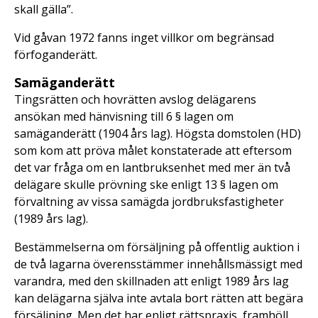
skall gälla”.
Vid gåvan 1972 fanns inget villkor om begränsad
förfoganderätt.
Samäganderätt
Tingsrätten och hovrätten avslog delägarens
ansökan med hänvisning till 6 § lagen om
samäganderätt (1904 års lag). Högsta domstolen (HD)
som kom att pröva målet konstaterade att eftersom
det var fråga om en lantbruksenhet med mer än två
delägare skulle prövning ske enligt 13 § lagen om
förvaltning av vissa samägda jordbruksfastigheter
(1989 års lag).
Bestämmelserna om försäljning på offentlig auktion i
de två lagarna överensstämmer innehållsmässigt med
varandra, med den skillnaden att enligt 1989 års lag
kan delägarna själva inte avtala bort rätten att begära
försäljning. Men det har enligt rättspraxis, framhöll