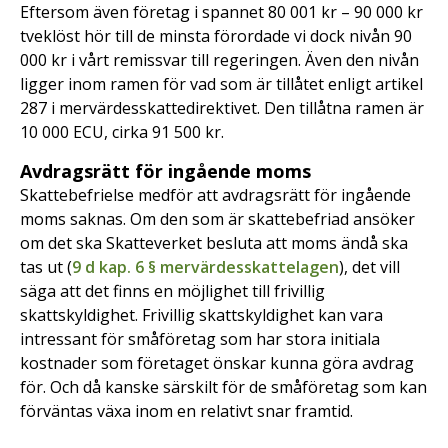
Eftersom även företag i spannet 80 001 kr – 90 000 kr
tveklöst hör till de minsta förordade vi dock nivån 90
000 kr i vårt remissvar till regeringen. Även den nivån
ligger inom ramen för vad som är tillåtet enligt artikel
287 i mervärdesskattedirektivet. Den tillåtna ramen är
10 000 ECU, cirka 91 500 kr.
Avdragsrätt för ingående moms
Skattebefrielse medför att avdragsrätt för ingående
moms saknas. Om den som är skattebefriad ansöker
om det ska Skatteverket besluta att moms ändå ska
tas ut (
9 d kap. 6 § mervärdesskattelagen
), det vill
säga att det finns en möjlighet till frivillig
skattskyldighet. Frivillig skattskyldighet kan vara
intressant för småföretag som har stora initiala
kostnader som företaget önskar kunna göra avdrag
för. Och då kanske särskilt för de småföretag som kan
förväntas växa inom en relativt snar framtid.