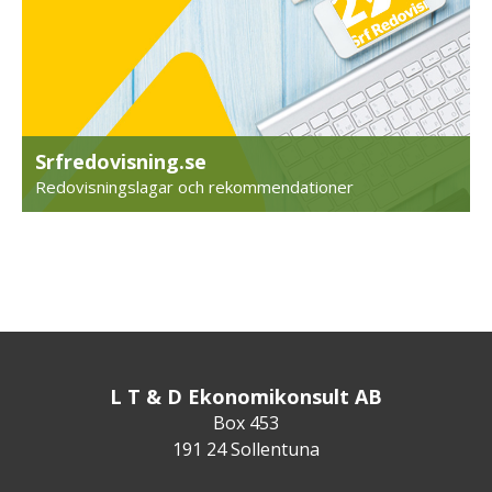
Srfredovisning.se
Redovisningslagar och rekommendationer
L T & D Ekonomikonsult AB
Box 453
191 24 Sollentuna