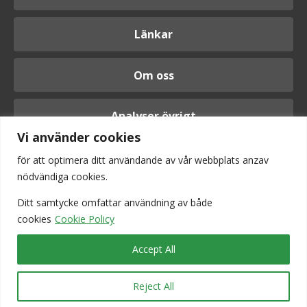
Länkar
Om oss
Analyser övrigt
Vi använder cookies
för att optimera ditt användande av vår webbplats anzav
nödvändiga cookies.
Logga in
Ditt samtycke omfattar användning av
både
cookies
Cookie Policy
Accept All
Reject All
Vi är anslutna till Srf konsulterna