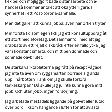
flexibel och möjliggjort både distansarbete och e-
handel så kommer antalet att öka ytterligare. I
synnerhet i ett Post-corona-samhälle.
Men det gäller att kunna jobba, även när orken tryter.
Min första tid som egen fick jag ett konsultuppdrag åt
ett stort medieföretag. Det sammanföll med att jag
drabbats av ett rejält diskbråck efter en fallolycka. Jag
var i konstant smärta, och mitt ben domnade och
somnade oavbrutet.
De starka värktabletterna jag fått på recept vågade
jag inte ta även om ryggsmärtan borrade sig ända
upp i hårbotten. Tänk om jag skulle förlora
tankeskärpan? Då skulle jag ju inte kunna göra mitt
jobb. Och utan jobb, ingen försörjning.
Jag arbetade mestadels liggande på golvet eller lutad
över bord, liksom hängande i luften för att avlasta