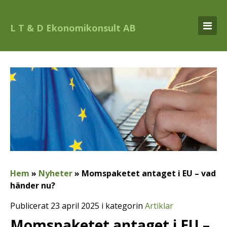
L T & D Ekonomikonsult AB
Hem
»
Nyheter
»
Momspaketet antaget i EU – vad
händer nu?
Publicerat 23 april 2025 i kategorin
Artiklar
Momspaketet antaget i EU –