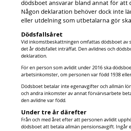
dödsboet ansvarar bland annat för att
Någon deklaration behöver dock inte 
eller utdelning som utbetalarna gör sk
Dödsfallsåret
Vid inkomstbeskattningen omfattas dödsboet av s
det år dödsfallet inträffat. Den avlidnes och död
deklaration.
För en person som avlidit under 2016 ska dödsboet
arbetsinkomster, om personen var född 1938 eller
Dödsboet betalar inte egenavgifter och allmän lö
och andra inkomster av annat förvärvsarbete betal
den avlidne var född.
Under tre år därefter
Från och med året efter att personen avlidit upphö
dödsboet att betala allmän pensionsavgift. Ingår