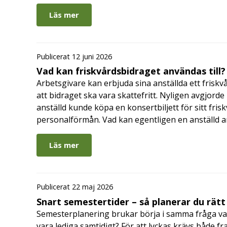
Läs mer
Publicerat 12 juni 2026
Vad kan friskvårdsbidraget användas till?
Arbetsgivare kan erbjuda sina anställda ett friskv
att bidraget ska vara skattefritt. Nyligen avgjor
anställd kunde köpa en konsertbiljett för sitt fri
personalförmån. Vad kan egentligen en anställd a
Läs mer
Publicerat 22 maj 2026
Snart semestertider – så planerar du rätt
Semesterplanering brukar börja i samma fråga va
vara lediga samtidigt? För att lyckas krävs både fr