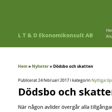
He
L T & D Ekonomikonsult AB
Ana
Hem
»
Nyheter
»
Dödsbo och skatten
Publicerat 24 februari 2017 i kategorin
Nyttiga tip
Dödsbo och skatte
När någon avlider övergår alla tillgångar