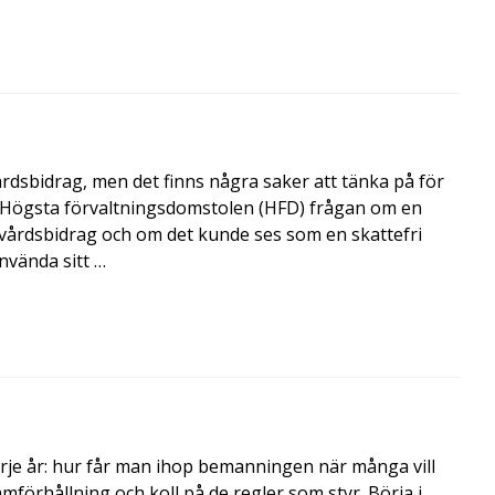
årdsbidrag, men det finns några saker att tänka på för
de Högsta förvaltningsdomstolen (HFD) frågan om en
skvårdsbidrag och om det kunde ses som en skattefri
nvända sitt …
rje år: hur får man ihop bemanningen när många vill
amförhållning och koll på de regler som styr. Börja i