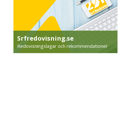
Srfredovisning.se
Redovisningslagar och rekommendationer