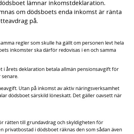
 dödsboet lämnar inkomstdeklaration.
lämnas om dödsboets enda inkomst är ränta
atteavdrag på.
amma regler som skulle ha gällt om personen levt hela
sboets inkomster ska därför redovisas i en och samma
 i årets deklaration betala allmän pensionsavgift för
 senare.
neavgift. Utan på inkomst av aktiv näringsverksamhet
ar dödsboet särskild löneskatt. Det gäller oavsett när
r rätten till grundavdrag och skyldigheten för
 en privatbostad i dödsboet räknas den som sådan även