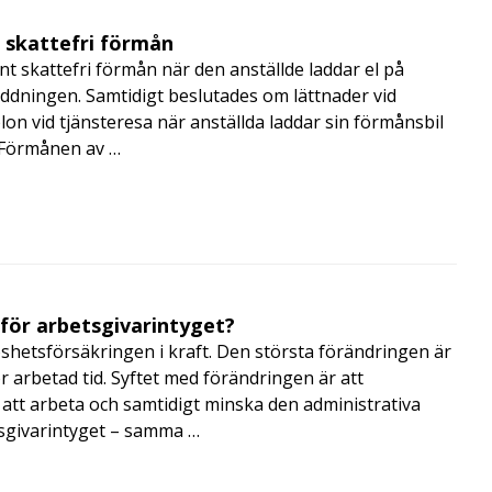
t skattefri förmån
t skattefri förmån när den anställde laddar el på
addningen. Samtidigt beslutades om lättnader vid
lon vid tjänsteresa när anställda laddar sin förmånsbil
i Förmånen av …
 för arbetsgivarintyget?
shetsförsäkringen i kraft. Den största förändringen är
r arbetad tid. Syftet med förändringen är att
att arbeta och samtidigt minska den administrativa
tsgivarintyget – samma …