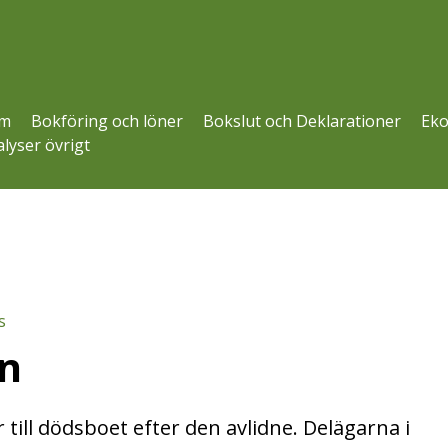
m
Bokföring och löner
Bokslut och Deklarationer
Eko
lyser övrigt
s
n
 till dödsboet efter den avlidne. Delägarna i