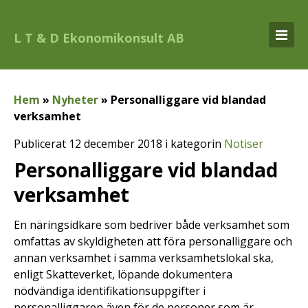
L T & D Ekonomikonsult AB
Hem
»
Nyheter
»
Personalliggare vid blandad
verksamhet
Publicerat 12 december 2018 i kategorin
Notiser
Personalliggare vid blandad
verksamhet
En näringsidkare som bedriver både verksamhet som
omfattas av skyldigheten att föra personalliggare och
annan verksamhet i samma verksamhetslokal ska,
enligt Skatteverket, löpande dokumentera
nödvändiga identifikationsuppgifter i
personalliggaren även för de personer som är