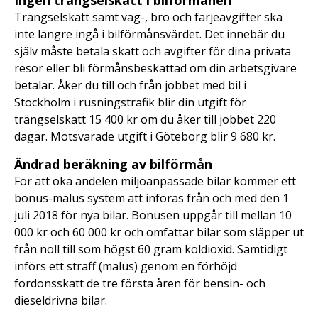
Ingen trängselskatt i bilförmånen
Trängselskatt samt väg-, bro och färjeavgifter ska
inte längre ingå i bilförmånsvärdet. Det innebär du
själv måste betala skatt och avgifter för dina privata
resor eller bli förmånsbeskattad om din arbetsgivare
betalar. Åker du till och från jobbet med bil i
Stockholm i rusningstrafik blir din utgift för
trängselskatt 15 400 kr om du åker till jobbet 220
dagar. Motsvarade utgift i Göteborg blir 9 680 kr.
Ändrad beräkning av bilförmån
För att öka andelen miljöanpassade bilar kommer ett
bonus-malus system att införas från och med den 1
juli 2018 för nya bilar. Bonusen uppgår till mellan 10
000 kr och 60 000 kr och omfattar bilar som släpper ut
från noll till som högst 60 gram koldioxid. Samtidigt
införs ett straff (malus) genom en förhöjd
fordonsskatt de tre första åren för bensin- och
dieseldrivna bilar.