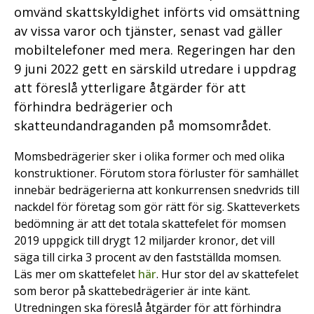
omvänd skattskyldighet införts vid omsättning
av vissa varor och tjänster, senast vad gäller
mobiltelefoner med mera. Regeringen har den
9 juni 2022 gett en särskild utredare i uppdrag
att föreslå ytterligare åtgärder för att
förhindra bedrägerier och
skatteundandraganden på momsområdet.
Momsbedrägerier sker i olika former och med olika
konstruktioner. Förutom stora förluster för samhället
innebär bedrägerierna att konkurrensen snedvrids till
nackdel för företag som gör rätt för sig. Skatteverkets
bedömning är att det totala skattefelet för momsen
2019 uppgick till drygt 12 miljarder kronor, det vill
säga till cirka 3 procent av den fastställda momsen.
Läs mer om skattefelet
här
. Hur stor del av skattefelet
som beror på skattebedrägerier är inte känt.
Utredningen ska föreslå åtgärder för att förhindra