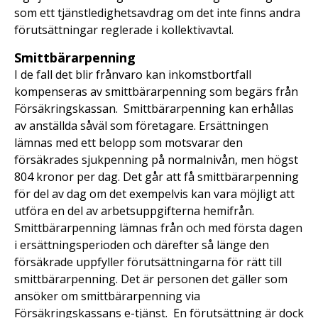
som ett tjänstledighetsavdrag om det inte finns andra
förutsättningar reglerade i kollektivavtal.
Smittbärarpenning
I de fall det blir frånvaro kan inkomstbortfall
kompenseras av smittbärarpenning som begärs från
Försäkringskassan. Smittbärarpenning kan erhållas
av anställda såväl som företagare. Ersättningen
lämnas med ett belopp som motsvarar den
försäkrades sjukpenning på normalnivån, men högst
804 kronor per dag. Det går att få smittbärarpenning
för del av dag om det exempelvis kan vara möjligt att
utföra en del av arbetsuppgifterna hemifrån.
Smittbärarpenning lämnas från och med första dagen
i ersättningsperioden och därefter så länge den
försäkrade uppfyller förutsättningarna för rätt till
smittbärarpenning. Det är personen det gäller som
ansöker om smittbärarpenning via
Försäkringskassans e-tjänst. En förutsättning är dock