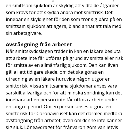
en smittsam sjukdom är skyldig att vidta de åtgärder
som krävs för att skydda andra mot smittrisk. Det
innebär en skyldighet för den som tror sig bära på en
smittsam sjukdom att agera, bland annat att tala med
sin arbetsgivare.
Avstängning från arbetet
När smittskyddslagen träder in kan en läkare besluta
att arbete inte får utföras på grund av smitta eller risk
för smitta av en allmänfarlig sjukdom. Den kan även
gälla i ett tidigare skede, om det ska göras en
utredning av en läkare huruvida någon utgör en
smittorisk. Vissa smittsamma sjukdomar anses vara
särskilt allvarliga och för att minska spridning kan det
innebära att en person inte får utföra arbete under
en längre period. Om en person anses utgöra en
smittorisk för Coronaviruset kan det därmed medföra
avstängning från arbetet, även om denne inte känner
sig sjuk. Löneavdraget för frånvaron görs vanligtvis