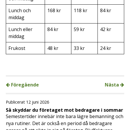
Lunch och
168 kr
118 kr
84 kr
middag
Lunch eller
84 kr
59 kr
42 kr
middag
Frukost
48 kr
33 kr
24 kr
Föregående
Nästa
Publicerat 12 juni 2026
Så skyddar du företaget mot bedragare i sommar
Semestertider innebär inte bara lägre bemanning och
nya rutiner. Det är också en period då bedragare