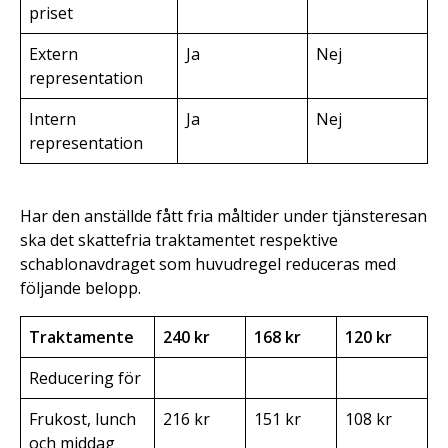
priset
Extern
Ja
Nej
representation
Intern
Ja
Nej
representation
Har den anställde fått fria måltider under tjänsteresan
ska det skattefria traktamentet respektive
schablonavdraget som huvudregel reduceras med
följande belopp.
Traktamente
240 kr
168 kr
120 kr
Reducering för
Frukost, lunch
216 kr
151 kr
108 kr
och middag