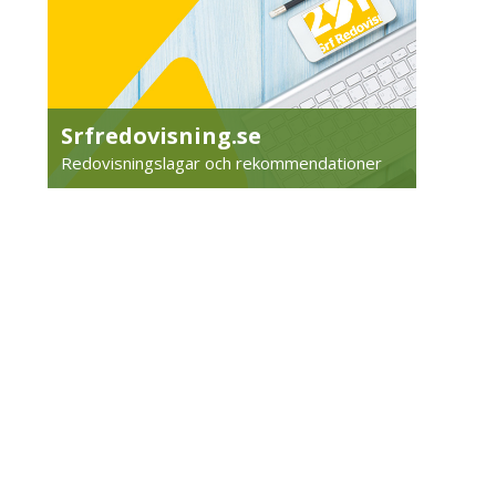
Srfredovisning.se
Redovisningslagar och rekommendationer