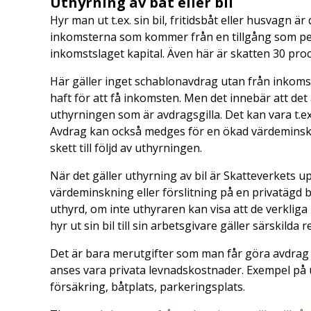
Uthyrning av båt eller bil
Hyr man ut t.ex. sin bil, fritidsbåt eller husvagn ä
inkomsterna som kommer från en tillgång som per
inkomstslaget kapital. Även här är skatten 30 pro
Här gäller inget schablonavdrag utan från inkoms
haft för att få inkomsten. Men det innebär att det
uthyrningen som är avdragsgilla. Det kan vara t.ex.
Avdrag kan också medges för en ökad värdeminskni
skett till följd av uthyrningen.
När det gäller uthyrning av bil är Skatteverkets 
värdeminskning eller förslitning på en privatägd b
uthyrd, om inte uthyraren kan visa att de verkliga
hyr ut sin bil till sin arbetsgivare gäller särskilda r
Det är bara merutgifter som man får göra avdrag f
anses vara privata levnadskostnader. Exempel på ut
försäkring, båtplats, parkeringsplats.