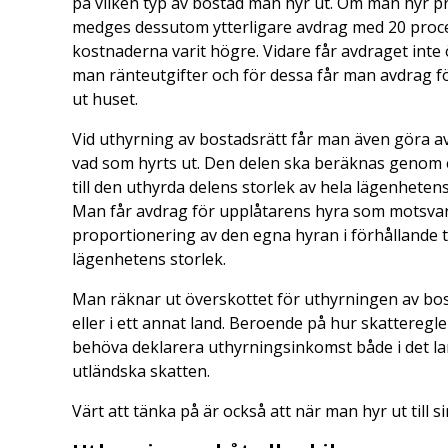
på vilken typ av bostad man hyr ut. Om man hyr pri
medges dessutom ytterligare avdrag med 20 proce
kostnaderna varit högre. Vidare får avdraget inte
man ränteutgifter och för dessa får man avdrag f
ut huset.
Vid uthyrning av bostadsrätt får man även göra 
vad som hyrts ut. Den delen ska beräknas genom e
till den uthyrda delens storlek av hela lägenheten
Man får avdrag för upplåtarens hyra som motsvar
proportionering av den egna hyran i förhållande t
lägenhetens storlek.
Man räknar ut överskottet för uthyrningen av bos
eller i ett annat land. Beroende på hur skatteregl
behöva deklarera uthyrningsinkomst både i det lan
utländska skatten.
Värt att tänka på är också att när man hyr ut till s