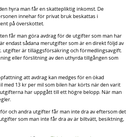
r den hyra man får en skattepliktig inkomst. De
sonen innehar för privat bruk beskattas i
cent på överskottet.
ten får man göra avdrag för de utgifter som man har
 är endast sådana merutgifter som är en direkt följd av
 utgifter är tilläggsförsäkring och förmedlingsavgift.
ng eller förslitning av den uthyrda tillgången som
uppfattning att avdrag kan medges för en ökad
il med 13 kr per mil som bilen har körts när den varit
 utgifterna har uppgått till ett högre belopp. När man
egler.
ör och andra utgifter får man inte dra av eftersom det
gifter som man inte får dra av är biltvätt, besiktning,