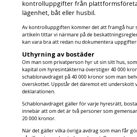
kontrolluppgifter från plattformsföret
lägenhet, båt eller husbil.
Av kontrolluppgiften kommer det att framgå hur st
artikeln tittar vi närmare på de beskattningsregler
kan vara bra att redan nu dokumentera uppgiftern
Uthyrning av bostäder
Om man som privatperson hyr ut sin sitt hus, som
kapital om hyresintäkterna överstiger 40 000 kron
schablonavdraget på 40 000 kronor som man behöve
överskottet. Uppstår det däremot ett underskott v
deklarationen.
Schablonavdraget gäller för varje hyresrätt, bosta
innebär att om det är två personer som gemensam
20 000 kronor.
När det gäller vilka övriga avdrag som man får gör