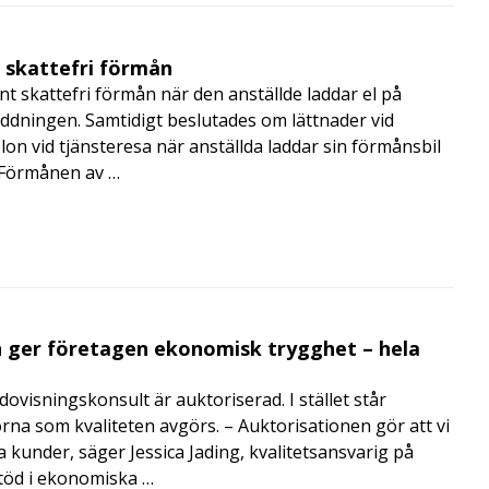
t skattefri förmån
t skattefri förmån när den anställde laddar el på
addningen. Samtidigt beslutades om lättnader vid
lon vid tjänsteresa när anställda laddar sin förmånsbil
i Förmånen av …
 ger företagen ekonomisk trygghet – hela
visningskonsult är auktoriserad. I stället står
orna som kvaliteten avgörs. – Auktorisationen gör att vi
a kunder, säger Jessica Jading, kvalitetsansvarig på
töd i ekonomiska …