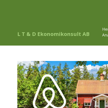
He
L T & D Ekonomikonsult AB
Ana