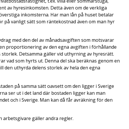
vatbostadsfastighet, t.ex. villa eller sommarstuga,
nt av hyresinkomsten. Detta även om de verkliga
 överstiga inkomsterna. Har man lån på huset betalar
ör på vanligt sätt som räntekostnad även om man hyr
avdrag med den del av månadsavgiften som motsvarar
n proportionering av den egna avgiften i förhållande
s storlek. Detsamma gäller vid uthyrning av hyresrätt.
ar vad som hyrts ut. Denna del ska beräknas genom en
ill den uthyrda delens storlek av hela den egna
taden på samma sätt oavsett om den ligger i Sverige
erna ser ut i det land där bostaden ligger kan man
det och i Sverige. Man kan då får avräkning för den
in arbetsgivare gäller andra regler.