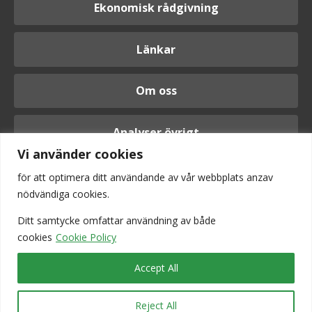
Ekonomisk rådgivning
Länkar
Om oss
Analyser övrigt
Vi använder cookies
för att optimera ditt användande av vår webbplats anzav
nödvändiga cookies.
Logga in
Ditt samtycke omfattar användning av
både
cookies
Cookie Policy
Accept All
Reject All
Vi är anslutna till Srf konsulterna