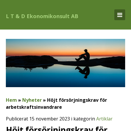
L T & D Ekonomikonsult AB
Hem
»
Nyheter
»
Höjt försörjningskrav för
arbetskraftsinvandrare
Publicerat 15 november 2023 i kategorin
Artiklar
Höjt försörjningskrav för