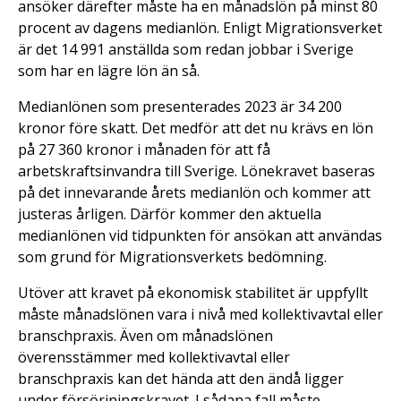
ansöker därefter måste ha en månadslön på minst 80
procent av dagens medianlön. Enligt Migrationsverket
är det 14 991 anställda som redan jobbar i Sverige
som har en lägre lön än så.
Medianlönen som presenterades 2023 är 34 200
kronor före skatt. Det medför att det nu krävs en lön
på 27 360 kronor i månaden för att få
arbetskraftsinvandra till Sverige. Lönekravet baseras
på det innevarande årets medianlön och kommer att
justeras årligen. Därför kommer den aktuella
medianlönen vid tidpunkten för ansökan att användas
som grund för Migrationsverkets bedömning.
Utöver att kravet på ekonomisk stabilitet är uppfyllt
måste månadslönen vara i nivå med kollektivavtal eller
branschpraxis. Även om månadslönen
överensstämmer med kollektivavtal eller
branschpraxis kan det hända att den ändå ligger
under försörjningskravet. I sådana fall måste