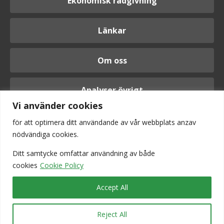
Ekonomisk rådgivning
Länkar
Om oss
Analyser övrigt
Vi använder cookies
för att optimera ditt användande av vår webbplats anzav
nödvändiga cookies.
Logga in
Ditt samtycke omfattar användning av
både
cookies
Cookie Policy
Accept All
Reject All
Vi är anslutna till Srf konsulterna