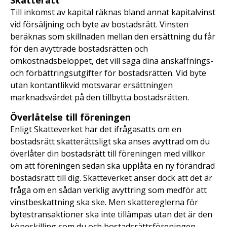
Skatterätt
Till inkomst av kapital räknas bland annat kapitalvinst
vid försäljning och byte av bostadsrätt. Vinsten
beräknas som skillnaden mellan den ersättning du får
för den avyttrade bostadsrätten och
omkostnadsbeloppet, det vill säga dina anskaffnings-
och förbättringsutgifter för bostadsrätten. Vid byte
utan kontantlikvid motsvarar ersättningen
marknadsvärdet på den tillbytta bostadsrätten.
Överlåtelse till föreningen
Enligt Skatteverket har det ifrågasatts om en
bostadsrätt skatterättsligt ska anses avyttrad om du
överlåter din bostadsrätt till föreningen med villkor
om att föreningen sedan ska upplåta en ny förändrad
bostadsrätt till dig. Skatteverket anser dock att det är
fråga om en sådan verklig avyttring som medför att
vinstbeskattning ska ske. Men skattereglerna för
bytestransaktioner ska inte tillämpas utan det är den
köpeskilling som du och bostadsrättsföreningen