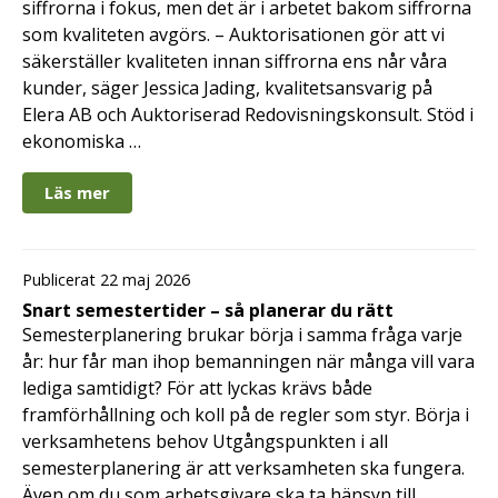
siffrorna i fokus, men det är i arbetet bakom siffrorna
som kvaliteten avgörs. – Auktorisationen gör att vi
säkerställer kvaliteten innan siffrorna ens når våra
kunder, säger Jessica Jading, kvalitetsansvarig på
Elera AB och Auktoriserad Redovisningskonsult. Stöd i
ekonomiska …
Läs mer
Publicerat 22 maj 2026
Snart semestertider – så planerar du rätt
Semesterplanering brukar börja i samma fråga varje
år: hur får man ihop bemanningen när många vill vara
lediga samtidigt? För att lyckas krävs både
framförhållning och koll på de regler som styr. Börja i
verksamhetens behov Utgångspunkten i all
semesterplanering är att verksamheten ska fungera.
Även om du som arbetsgivare ska ta hänsyn till