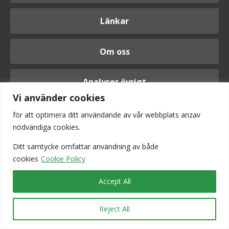
Länkar
Om oss
Analyser övrigt
Vi använder cookies
för att optimera ditt användande av vår webbplats anzav
nödvändiga cookies.
Logga in
Ditt samtycke omfattar användning av
både
cookies
Cookie Policy
Accept All
Reject All
Vi är anslutna till Srf konsulterna