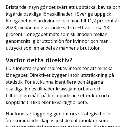
Bristande insyn gör det svårt att upptäcka, bevisa och
åtgärda osakliga löneskillnader. I Sverige uppgick
lönegapet mellan kvinnor och män till 11,2 procent år
2023, medan motsvarande siffra i EU var cirka 13
procent. Lönegapet mäts som skillnaden mellan
genomsnittlig bruttotimlön för kvinnor och män,
uttryckt som en andel av männens bruttolön.
Varför detta direktiv?
EU:s lönetransparensdirektiv införs för att minska
lönegapet. Direktivet bygger i stor utsträckning på
statistik. För att kunna identifiera och åtgärda
osakliga löneskillnader krävs jämförbara och
tillförlitliga mått på lön, uppdelade efter kön och
kopplade till lika eller likvärdigt arbete.
När lönekartläggning genomförs strategiskt och
återkommande skapas just de datapunkter som