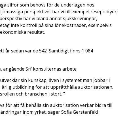
ånga siffor som behövs för de underlagen hos
ömässiga perspektivet har vi till exempel resepolicyer,
perspektiv har vi bland annat sjukskrivningar,
retag inte kontroll på sina lönekostnader, exempelvis
 ekonomiska resultat.
tt år sedan var de 542. Samtidigt finns 1 084
e, angående Srf konsulternas arbete:
 utvecklar sin kunskap, även i systemet man jobbar i.
rlig utbildning för att upprätthålla auktorisationen.
rollen och branschen i stort. ”
̈r att få behålla sin auktorisation verkar bidra till
örändringar inom yrket, säger Sofia Gerstenfeld.