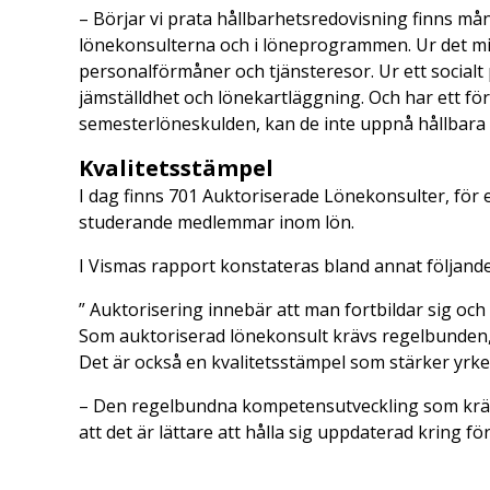
– Börjar vi prata hållbarhetsredovisning finns m
lönekonsulterna och i löneprogrammen. Ur det milj
personalförmåner och tjänsteresor. Ur ett socialt 
jämställdhet och lönekartläggning. Och har ett fö
semesterlöneskulden, kan de inte uppnå hållbara
Kvalitetsstämpel
I dag finns 701 Auktoriserade Lönekonsulter, för e
studerande medlemmar inom lön.
I Vismas rapport konstateras bland annat följand
” Auktorisering innebär att man fortbildar sig och
Som auktoriserad lönekonsult krävs regelbunden, å
Det är också en kvalitetsstämpel som stärker yrkes
– Den regelbundna kompetensutveckling som krävs fo
att det är lättare att hålla sig uppdaterad kring f