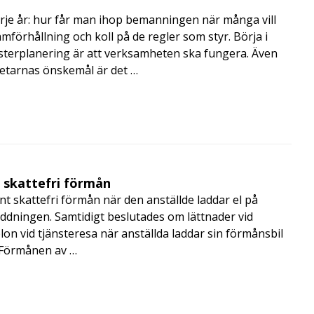
rje år: hur får man ihop bemanningen när många vill
amförhållning och koll på de regler som styr. Börja i
terplanering är att verksamheten ska fungera. Även
betarnas önskemål är det …
t skattefri förmån
t skattefri förmån när den anställde laddar el på
addningen. Samtidigt beslutades om lättnader vid
lon vid tjänsteresa när anställda laddar sin förmånsbil
i Förmånen av …