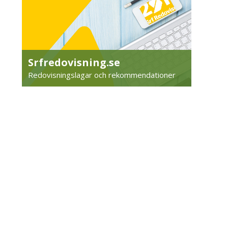
Srfredovisning.se
Redovisningslagar och rekommendationer