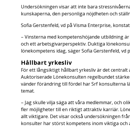
Undersökningen visar att inte bara stressnivåerna 
kunskaperna, den personliga nöjdheten och ställ
Sofia Gerstenfeld, vd på Visma Enterprise, konstat
­­– Vinsterna med kompetenshöjande utbildning är
och ett arbetsgivarperspektiv. Duktiga lönekonsulter
lönekompetens idag, säger Sofia Gerstenfeld, vd p
Hållbart yrkesliv
För ett långsiktigt hållbart yrkesliv är det central
Auktoriserade Lönekonsulten regelbundet stärker
vänder förändring till fördel har Srf konsulterna lä
temat.
– Jag skulle vilja säga att våra medlemmar, och oli
fler möjligheter till en riktigt attraktiv karriär.
allt viktigare. Det visar också undersökningen fr
konsulter har störst kompetens inom viktiga och a