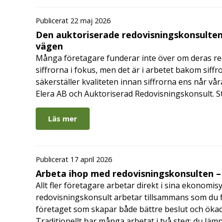
Publicerat 22 maj 2026
Den auktoriserade redovisningskonsulten
vägen
Många företagare funderar inte över om deras redo
siffrorna i fokus, men det är i arbetet bakom siffr
säkerställer kvaliteten innan siffrorna ens når vår
Elera AB och Auktoriserad Redovisningskonsult. S
Läs mer
Publicerat 17 april 2026
Arbeta ihop med redovisningskonsulten – 
Allt fler företagare arbetar direkt i sina ekonomis
redovisningskonsult arbetar tillsammans som du får
företaget som skapar både bättre beslut och ökad 
Traditionellt har många arbetat i två steg: du läm