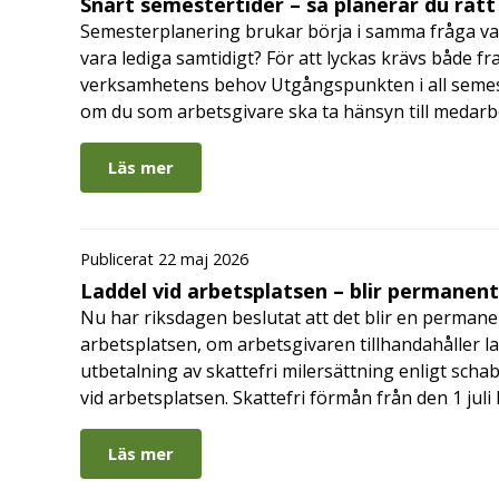
Snart semestertider – så planerar du rätt
Semesterplanering brukar börja i samma fråga va
vara lediga samtidigt? För att lyckas krävs både fr
verksamhetens behov Utgångspunkten i all semes
om du som arbetsgivare ska ta hänsyn till medar
Läs mer
Publicerat 22 maj 2026
Laddel vid arbetsplatsen – blir permanen
Nu har riksdagen beslutat att det blir en permanen
arbetsplatsen, om arbetsgivaren tillhandahåller l
utbetalning av skattefri milersättning enligt schab
vid arbetsplatsen. Skattefri förmån från den 1 jul
Läs mer