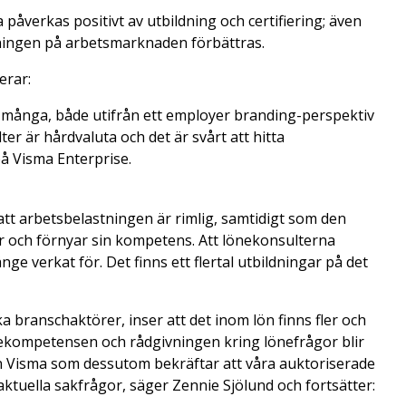
påverkas positivt av utbildning och certifiering; även
ningen på arbetsmarknaden förbättras.
erar:
 många, både utifrån ett employer branding-perspektiv
 är hårdvaluta och det är svårt att hitta
å Visma Enterprise.
t att arbetsbelastningen är rimlig, samtidigt som den
 och förnyar sin kompetens. Att lönekonsulterna
nge verkat för. Det finns ett flertal utbildningar på det
ka branschaktörer, inser att det inom lön finns fler och
 Lönekompetensen och rådgivningen kring lönefrågor blir
ån Visma som dessutom bekräftar att våra auktoriserade
ktuella sakfrågor, säger Zennie Sjölund och fortsätter: