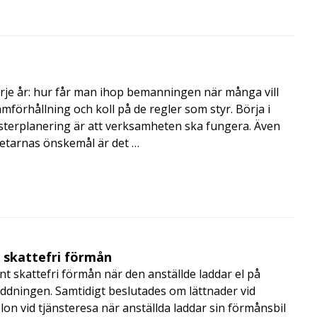
rje år: hur får man ihop bemanningen när många vill
amförhållning och koll på de regler som styr. Börja i
terplanering är att verksamheten ska fungera. Även
betarnas önskemål är det …
t skattefri förmån
t skattefri förmån när den anställde laddar el på
addningen. Samtidigt beslutades om lättnader vid
lon vid tjänsteresa när anställda laddar sin förmånsbil