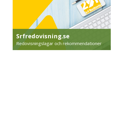
Srfredovisning.se
Redovisningslagar och rekommendationer