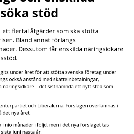
 söka stöd
tt flertal åtgärder som ska stötta
isen. Bland annat förlängs
ånader. Dessutom får enskilda näringsidkare
sstöd.
agits under året för att stötta svenska företag under
ängs också anstånd med skatteinbetalningar,
a näringsidkare – det sistnämnda ett nytt stöd som
terpartiet och Liberalerna. Förslagen överlämnas i
 det nya året.
 nio månader i följd, men i det nya förslaget tas
sista juni nästa år.