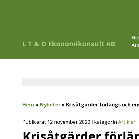
He
L T & D Ekonomikonsult AB
Ana
Hem
»
Nyheter
»
Krisåtgärder förlängs och en
Publicerat 12 november 2020 i kategorin
Artiklar
Krisåtgärder förlä