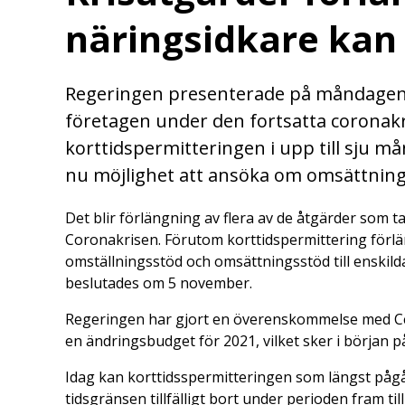
näringsidkare kan
Regeringen presenterade på måndagen e
företagen under den fortsatta coronakr
korttidspermitteringen i upp till sju m
nu möjlighet att ansöka om omsättning
Det blir förlängning av flera av de åtgärder som t
Coronakrisen. Förutom korttidspermittering förl
omställningsstöd och omsättningsstöd till enskild
beslutades om 5 november.
Regeringen har gjort en överenskommelse med Cen
en ändringsbudget för 2021, vilket sker i början på
Idag kan korttidsspermitteringen som längst pågå i
tidsgränsen tillfälligt bort under perioden fram till 