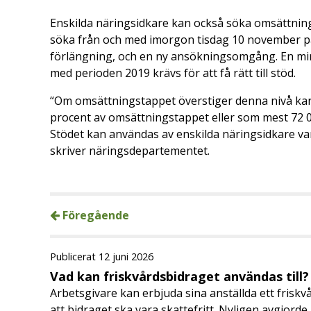
Enskilda näringsidkare kan också söka omsättnin
söka från och med imorgon tisdag 10 november 
förlängning, och en ny ansökningsomgång. En mi
med perioden 2019 krävs för att få rätt till stöd.
“Om omsättningstappet överstiger denna nivå kan
procent av omsättningstappet eller som mest 72 0
Stödet kan användas av enskilda näringsidkare va
skriver näringsdepartementet.
Föregående
Publicerat 12 juni 2026
Vad kan friskvårdsbidraget användas till?
Arbetsgivare kan erbjuda sina anställda ett friskv
att bidraget ska vara skattefritt. Nyligen avgjor