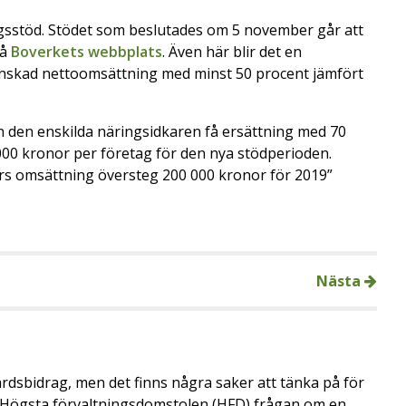
gsstöd. Stödet som beslutades om 5 november går att
på
Boverkets webbplats
. Även här blir det en
nskad nettoomsättning med minst 50 procent jämfört
 den enskilda näringsidkaren få ersättning med 70
00 kronor per företag för den nya stödperioden.
rs omsättning översteg 200 000 kronor för 2019”
Nästa
årdsbidrag, men det finns några saker att tänka på för
de Högsta förvaltningsdomstolen (HFD) frågan om en