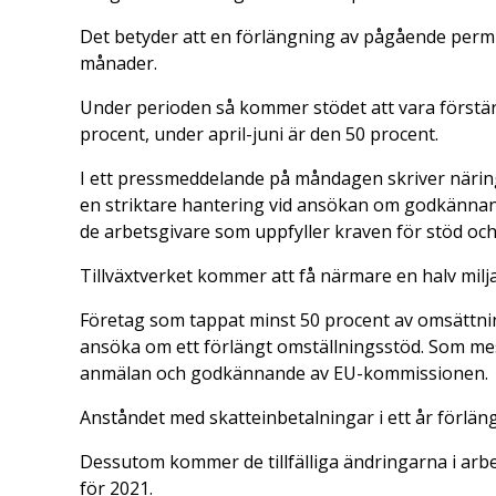
Det betyder att en förlängning av pågående permi
månader.
Under perioden så kommer stödet att vara förstärk
procent, under april-juni är den 50 procent.
I ett pressmeddelande på måndagen skriver näri
en striktare hantering vid ansökan om godkännande 
de arbetsgivare som uppfyller kraven för stöd och
Tillväxtverket kommer att få närmare en halv milja
Företag som tappat minst 50 procent av omsättnin
ansöka om ett förlängt omställningsstöd. Som mest
anmälan och godkännande av EU-kommissionen.
Anståndet med skatteinbetalningar i ett år förlängs
Dessutom kommer de tillfälliga ändringarna i arbet
för 2021.