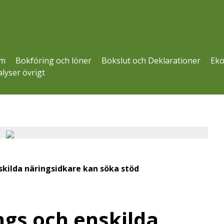
m
Bokföring och löner
Bokslut och Deklarationer
Eko
lyser övrigt
skilda näringsidkare kan söka stöd
ngs och enskilda