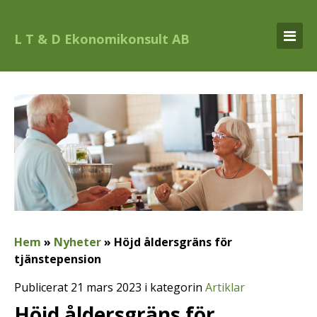
L T & D Ekonomikonsult AB
Hem
»
Nyheter
»
Höjd åldersgräns för
tjänstepension
Publicerat 21 mars 2023 i kategorin
Artiklar
Höjd åldersgräns för