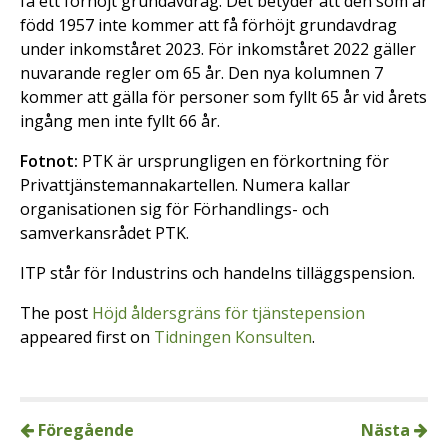
få ett förhöjt grundavdrag. Det betyder att den som är
född 1957 inte kommer att få förhöjt grundavdrag
under inkomståret 2023. För inkomståret 2022 gäller
nuvarande regler om 65 år. Den nya kolumnen 7
kommer att gälla för personer som fyllt 65 år vid årets
ingång men inte fyllt 66 år.
Fotnot:
PTK är ursprungligen en förkortning för
Privattjänstemannakartellen. Numera kallar
organisationen sig för Förhandlings- och
samverkansrådet PTK.
ITP står för Industrins och handelns tilläggspension.
The post
Höjd åldersgräns för tjänstepension
appeared first on
Tidningen Konsulten
.
Föregående
Nästa