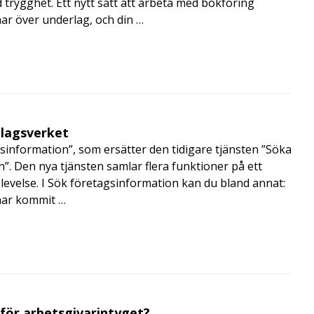
trygghet. Ett nytt sätt att arbeta med bokföring
nar över underlag, och din …
olagsverket
sinformation”, som ersätter den tidigare tjänsten ”Söka
”. Den nya tjänsten samlar flera funktioner på ett
velse. I Sök företagsinformation kan du bland annat:
har kommit …
 för arbetsgivarintyget?