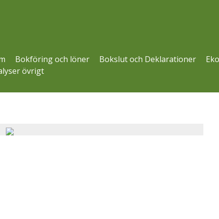
m
Bokföring och löner
Bokslut och Deklarationer
Eko
lyser övrigt