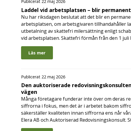
Publicerat 22 maj 2026
Laddel vid arbetsplatsen – blir permanen
Nu har riksdagen beslutat att det blir en permanen
arbetsplatsen, om arbetsgivaren tillhandahåller l
utbetalning av skattefri milersättning enligt schab
vid arbetsplatsen. Skattefri förmån från den 1 jul
Läs mer
Publicerat 22 maj 2026
Den auktoriserade redovisningskonsulten
vägen
Många företagare funderar inte över om deras redo
siffrorna i fokus, men det är i arbetet bakom siffr
säkerställer kvaliteten innan siffrorna ens når vår
Elera AB och Auktoriserad Redovisningskonsult. S