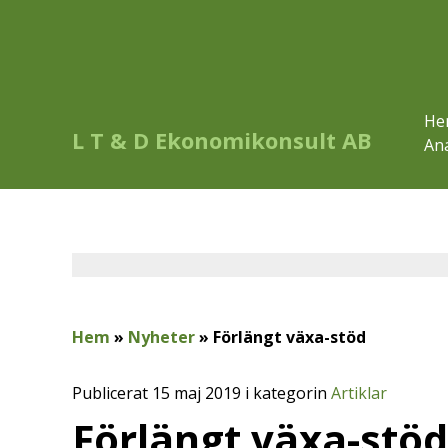
He
L T & D Ekonomikonsult AB
Ana
Hem
»
Nyheter
»
Förlängt växa-stöd
Publicerat 15 maj 2019 i kategorin
Artiklar
Förlängt växa-stöd