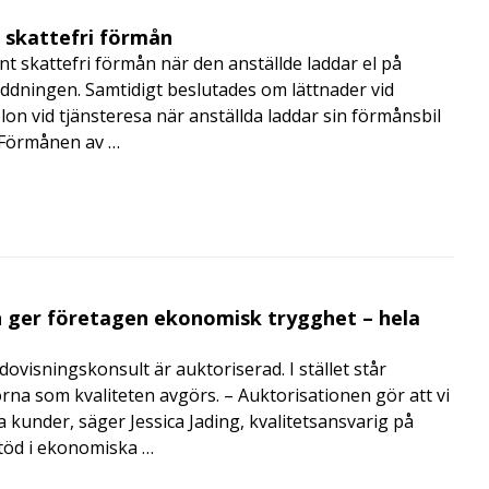
t skattefri förmån
t skattefri förmån när den anställde laddar el på
addningen. Samtidigt beslutades om lättnader vid
lon vid tjänsteresa när anställda laddar sin förmånsbil
i Förmånen av …
 ger företagen ekonomisk trygghet – hela
visningskonsult är auktoriserad. I stället står
orna som kvaliteten avgörs. – Auktorisationen gör att vi
a kunder, säger Jessica Jading, kvalitetsansvarig på
töd i ekonomiska …