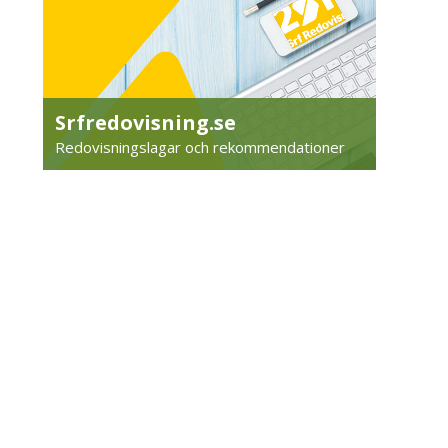
Srfredovisning.se
Redovisningslagar och rekommendationer