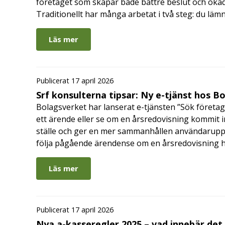
företaget som skapar både bättre beslut och ökad 
Traditionellt har många arbetat i två steg: du läm
Läs mer
Publicerat 17 april 2026
Srf konsulterna tipsar: Ny e-tjänst hos B
Bolagsverket har lanserat e-tjänsten ”Sök företag
ett ärende eller se om en årsredovisning kommit in
ställe och ger en mer sammanhållen användarupple
följa pågående ärendense om en årsredovisning 
Läs mer
Publicerat 17 april 2026
Nya a-kasseregler 2025 – vad innebär det