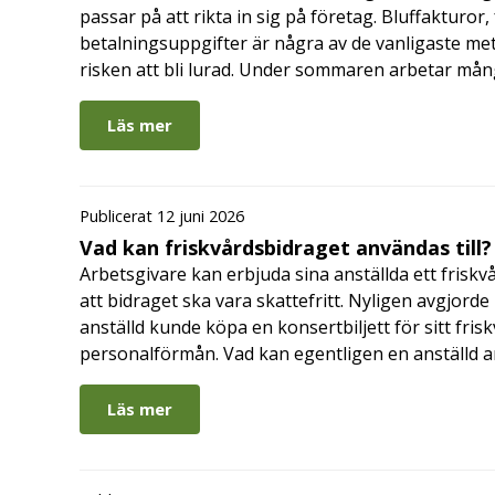
passar på att rikta in sig på företag. Bluffakturor
betalningsuppgifter är några av de vanligaste me
risken att bli lurad. Under sommaren arbetar må
Läs mer
Publicerat 12 juni 2026
Vad kan friskvårdsbidraget användas till?
Arbetsgivare kan erbjuda sina anställda ett friskv
att bidraget ska vara skattefritt. Nyligen avgjor
anställd kunde köpa en konsertbiljett för sitt fri
personalförmån. Vad kan egentligen en anställd a
Läs mer