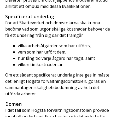
Därefter prövas om ditt hjälpbehov motiverar att du
anlitat ett ombud med dessa kvalifikationer.
Specificerat underlag
För att Skatteverket och domstolarna ska kunna
bedöma vad som utgör skäliga kostnader behöver de
få ett underlag från dig där det framgår
vilka arbetsåtgärder som har utförts,
vem som har utfört dem,
hur lång tid varje åtgärd har tagit, samt
vilken timkostnaden är.
Om ett sådant specificerat underlag inte ges in måste
det, enligt Högsta förvaltningsdomstolen, göras en
sammantagen skälighetsbedömning av hela det
utförda arbetet.
Domen
I det fall som Högsta förvaltningsdomstolen prövade
innehöll underlaget flera brister och det gick därför