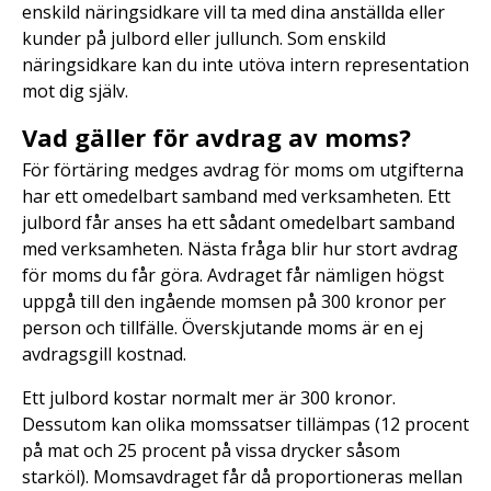
enskild näringsidkare vill ta med dina anställda eller
kunder på julbord eller jullunch. Som enskild
näringsidkare kan du inte utöva intern representation
mot dig själv.
Vad gäller för avdrag av moms?
För förtäring medges avdrag för moms om utgifterna
har ett omedelbart samband med verksamheten. Ett
julbord får anses ha ett sådant omedelbart samband
med verksamheten. Nästa fråga blir hur stort avdrag
för moms du får göra. Avdraget får nämligen högst
uppgå till den ingående momsen på 300 kronor per
person och tillfälle. Överskjutande moms är en ej
avdragsgill kostnad.
Ett julbord kostar normalt mer är 300 kronor.
Dessutom kan olika momssatser tillämpas (12 procent
på mat och 25 procent på vissa drycker såsom
starköl). Momsavdraget får då proportioneras mellan