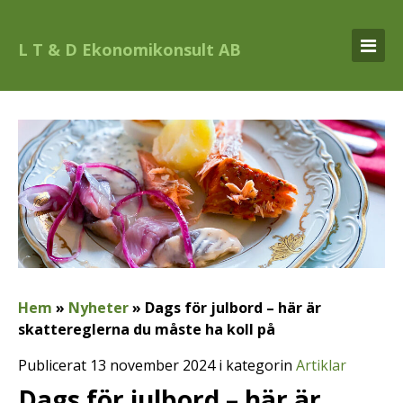
L T & D Ekonomikonsult AB
Hem
»
Nyheter
»
Dags för julbord – här är
skattereglerna du måste ha koll på
Publicerat 13 november 2024 i kategorin
Artiklar
Dags för julbord – här är