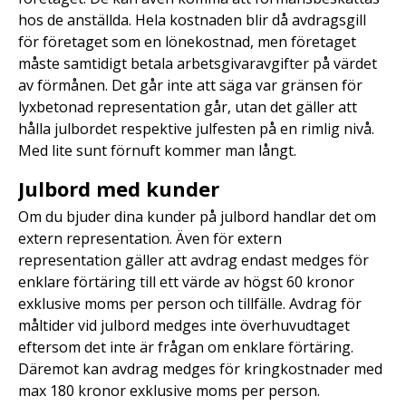
hos de anställda. Hela kostnaden blir då avdragsgill
för företaget som en lönekostnad, men företaget
måste samtidigt betala arbetsgivaravgifter på värdet
av förmånen. Det går inte att säga var gränsen för
lyxbetonad representation går, utan det gäller att
hålla julbordet respektive julfesten på en rimlig nivå.
Med lite sunt förnuft kommer man långt.
Julbord med kunder
Om du bjuder dina kunder på julbord handlar det om
extern representation. Även för extern
representation gäller att avdrag endast medges för
enklare förtäring till ett värde av högst 60 kronor
exklusive moms per person och tillfälle. Avdrag för
måltider vid julbord medges inte överhuvudtaget
eftersom det inte är frågan om enklare förtäring.
Däremot kan avdrag medges för kringkostnader med
max 180 kronor exklusive moms per person.