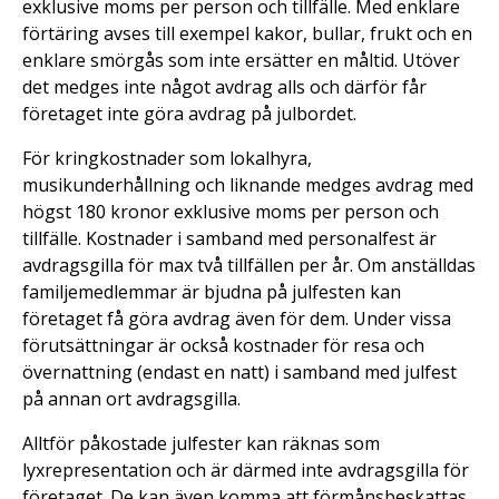
exklusive moms per person och tillfälle. Med enklare
förtäring avses till exempel kakor, bullar, frukt och en
enklare smörgås som inte ersätter en måltid. Utöver
det medges inte något avdrag alls och därför får
företaget inte göra avdrag på julbordet.
För kringkostnader som lokalhyra,
musikunderhållning och liknande medges avdrag med
högst 180 kronor exklusive moms per person och
tillfälle. Kostnader i samband med personalfest är
avdragsgilla för max två tillfällen per år. Om anställdas
familjemedlemmar är bjudna på julfesten kan
företaget få göra avdrag även för dem. Under vissa
förutsättningar är också kostnader för resa och
övernattning (endast en natt) i samband med julfest
på annan ort avdragsgilla.
Alltför påkostade julfester kan räknas som
lyxrepresentation och är därmed inte avdragsgilla för
företaget. De kan även komma att förmånsbeskattas