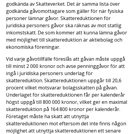
godkända av Skatteverket. Det är samma lista över
godkända gåvomottagare som gäller för när fysiska
personer lämnar gåvor. Skattereduktionen för
juridiska personers gåvor ska räknas av mot statlig
inkomstskatt. De som kommer att kunna lämna gåvor
med möjlighet till skattereduktion är aktiebolag och
ekonomiska föreningar.
Vid varje gåvotillfälle föreslås att gåvan måste uppgå
till minst 2 000 kronor och avse penninggåvor för att
ingå i juridiska personers underlag för
skattereduktion. Skattereduktionen uppgår till 20,6
procent vilket motsvarar bolagsskatten på gåvan.
Underlaget för skattereduktionen får per kalenderår
högst uppgå till 800 000 kronor, vilket ger en maximal
skattereduktion på 164 800 kronor per kalenderår.
Företaget måste ha skatt att utnyttja
skattereduktionen mot eftersom det inte finns någon
möjlighet att utnyttja skattereduktionen ett senare