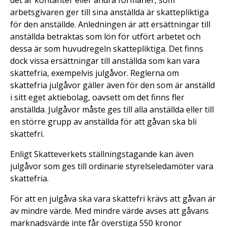
det är kontanter eller andra förmåner, som
arbetsgivaren ger till sina anställda är skattepliktiga
för den anställde. Anledningen är att ersättningar till
anställda betraktas som lön för utfört arbetet och
dessa är som huvudregeln skattepliktiga. Det finns
dock vissa ersättningar till anställda som kan vara
skattefria, exempelvis julgåvor. Reglerna om
skattefria julgåvor gäller även för den som är anställd
i sitt eget aktiebolag, oavsett om det finns fler
anställda. Julgåvor måste ges till alla anställda eller till
en större grupp av anställda för att gåvan ska bli
skattefri.
Enligt Skatteverkets ställningstagande kan även
julgåvor som ges till ordinarie styrelseledamöter vara
skattefria.
För att en julgåva ska vara skattefri krävs att gåvan är
av mindre värde. Med mindre värde avses att gåvans
marknadsvärde inte får överstiga 550 kronor