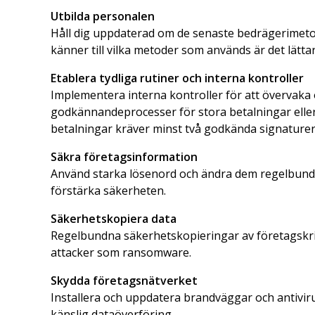
Utbilda personalen
Håll dig uppdaterad om de senaste bedrägerime
känner till vilka metoder som används är det lättare
Etablera tydliga rutiner och interna kontroller
Implementera interna kontroller för att övervaka 
godkännandeprocesser för stora betalningar eller f
betalningar kräver minst två godkända signaturer
Säkra företagsinformation
Använd starka lösenord och ändra dem regelbunde
förstärka säkerheten.
Säkerhetskopiera data
Regelbundna säkerhetskopieringar av företagskrit
attacker som ransomware.
Skydda företagsnätverket
Installera och uppdatera brandväggar och antiv
känslig dataöverföring.