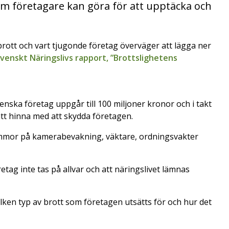
om företagare kan göra för att upptäcka och
 brott och vart tjugonde företag överväger att lägga ner
venskt Näringslivs rapport, ”Brottslighetens
ska företag uppgår till 100 miljoner kronor och i takt
tt hinna med att skydda företagen.
 summor på kamerabevakning, väktare, ordningsvakter
tag inte tas på allvar och att näringslivet lämnas
vilken typ av brott som företagen utsätts för och hur det