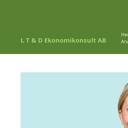
He
L T & D Ekonomikonsult AB
Ana