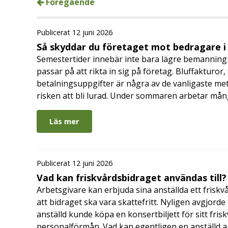
Föregående
Publicerat 12 juni 2026
Så skyddar du företaget mot bedragare 
Semestertider innebär inte bara lägre bemanning 
passar på att rikta in sig på företag. Bluffakturor
betalningsuppgifter är några av de vanligaste me
risken att bli lurad. Under sommaren arbetar må
Läs mer
Publicerat 12 juni 2026
Vad kan friskvårdsbidraget användas till?
Arbetsgivare kan erbjuda sina anställda ett friskv
att bidraget ska vara skattefritt. Nyligen avgjor
anställd kunde köpa en konsertbiljett för sitt fri
personalförmån. Vad kan egentligen en anställd a