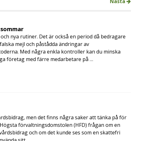
Nästa
i sommar
och nya rutiner. Det är också en period då bedragare
, falska mejl och påstådda ändringar av
toderna. Med några enkla kontroller kan du minska
nga företag med färre medarbetare på …
årdsbidrag, men det finns några saker att tänka på för
de Högsta förvaltningsdomstolen (HFD) frågan om en
skvårdsbidrag och om det kunde ses som en skattefri
nvända sitt …