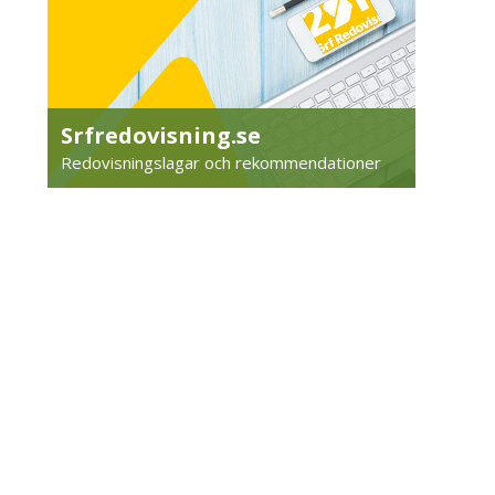
Srfredovisning.se
Redovisningslagar och rekommendationer