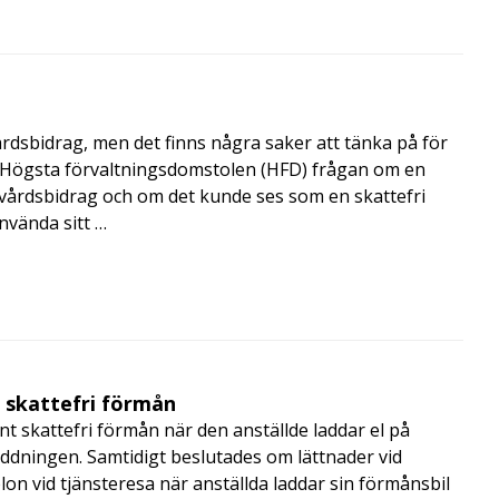
årdsbidrag, men det finns några saker att tänka på för
de Högsta förvaltningsdomstolen (HFD) frågan om en
skvårdsbidrag och om det kunde ses som en skattefri
nvända sitt …
t skattefri förmån
t skattefri förmån när den anställde laddar el på
addningen. Samtidigt beslutades om lättnader vid
lon vid tjänsteresa när anställda laddar sin förmånsbil