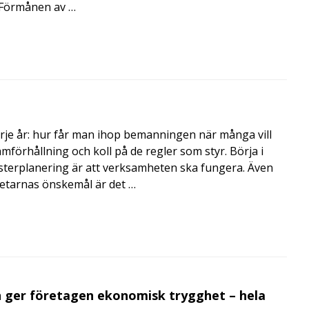
i Förmånen av …
rje år: hur får man ihop bemanningen när många vill
amförhållning och koll på de regler som styr. Börja i
terplanering är att verksamheten ska fungera. Även
betarnas önskemål är det …
 ger företagen ekonomisk trygghet – hela