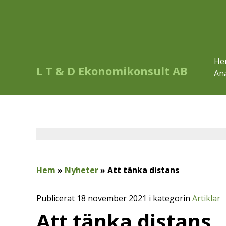
He
L T & D Ekonomikonsult AB
Ana
Hem
»
Nyheter
»
Att tänka distans
Publicerat 18 november 2021 i kategorin
Artiklar
Att tänka distans