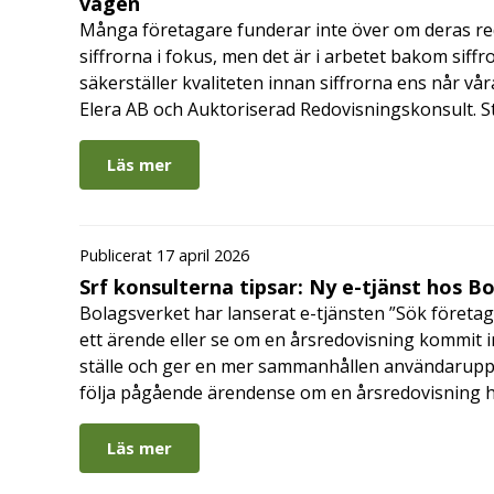
vägen
Många företagare funderar inte över om deras redo
siffrorna i fokus, men det är i arbetet bakom siffr
säkerställer kvaliteten innan siffrorna ens når vår
Elera AB och Auktoriserad Redovisningskonsult. S
Läs mer
Publicerat 17 april 2026
Srf konsulterna tipsar: Ny e-tjänst hos B
Bolagsverket har lanserat e-tjänsten ”Sök företag
ett ärende eller se om en årsredovisning kommit in
ställe och ger en mer sammanhållen användarupple
följa pågående ärendense om en årsredovisning 
Läs mer