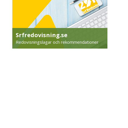
Srfredovisning.se
Redovisningslagar och rekommendationer