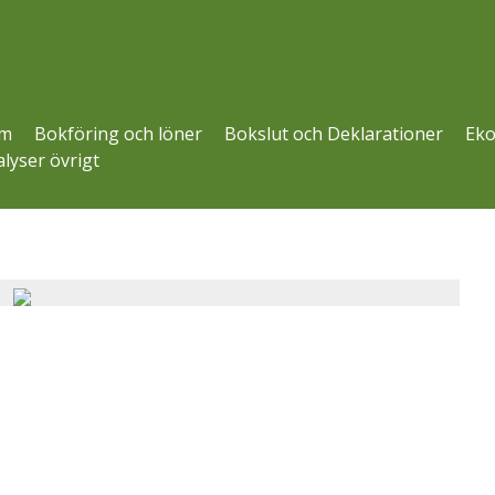
m
Bokföring och löner
Bokslut och Deklarationer
Eko
lyser övrigt