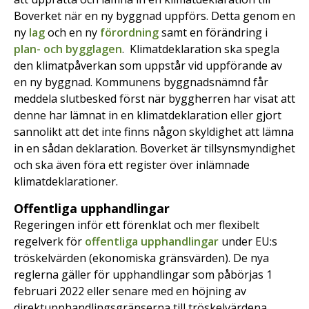
Boverket när en ny byggnad uppförs. Detta genom en
ny
lag
och en ny
förordning
samt en förändring i
plan- och bygglagen
. Klimatdeklaration ska spegla
den klimatpåverkan som uppstår vid uppförande av
en ny byggnad. Kommunens byggnadsnämnd får
meddela slutbesked först när byggherren har visat att
denne har lämnat in en klimatdeklaration eller gjort
sannolikt att det inte finns någon skyldighet att lämna
in en sådan deklaration. Boverket är tillsynsmyndighet
och ska även föra ett register över inlämnade
klimatdeklarationer.
Offentliga upphandlingar
Regeringen inför ett förenklat och mer flexibelt
regelverk för
offentliga upphandlingar
under EU:s
tröskelvärden (ekonomiska gränsvärden). De nya
reglerna gäller för upphandlingar som påbörjas 1
februari 2022 eller senare med en höjning av
direktupphandlingsgränserna till tröskelvärdena.