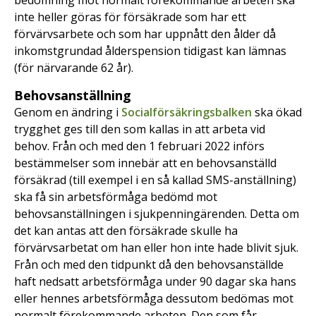
bedömning mot normalt förekommande arbeten ska
inte heller göras för försäkrade som har ett
förvärvsarbete och som har uppnått den ålder då
inkomstgrundad ålderspension tidigast kan lämnas
(för närvarande 62 år).
Behovsanställning
Genom en ändring i
Socialförsäkringsbalken
ska ökad
trygghet ges till den som kallas in att arbeta vid
behov. Från och med den 1 februari 2022 införs
bestämmelser som innebär att en behovsanställd
försäkrad (till exempel i en så kallad SMS-anställning)
ska få sin arbetsförmåga bedömd mot
behovsanställningen i sjukpenningärenden. Detta om
det kan antas att den försäkrade skulle ha
förvärvsarbetat om han eller hon inte hade blivit sjuk.
Från och med den tidpunkt då den behovsanställde
haft nedsatt arbetsförmåga under 90 dagar ska hans
eller hennes arbetsförmåga dessutom bedömas mot
normalt förekommande arbeten. Den som får