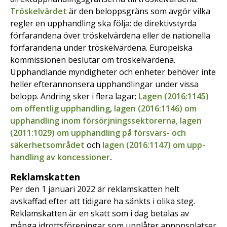
Tröskelvärdet
är den beloppsgräns som avgör vilka
regler en upphandling ska följa: de direktivstyrda
förfarandena över tröskelvärdena eller de nationella
förfarandena under tröskelvärdena. Europeiska
kommissionen beslutar om tröskelvärdena.
Upphandlande myndigheter och enheter behöver inte
heller efterannonsera upphandlingar under vissa
belopp. Ändring sker i flera lagar;
Lagen (2016:1145)
om offentlig upphandling
,
lagen (2016:1146) om
upphandling inom försörjningssektorerna
,
lagen
(2011:1029) om upp­handling på försvars- och
säkerhetsområdet
och
lagen (2016:1147) om upp­
handling av koncessioner
.
Reklamskatten
Per den 1 januari 2022 är reklamskatten helt
avskaffad efter att tidigare ha sänkts i olika steg.
Reklamskatten är en skatt som i dag betalas av
många idrottsföreningar som upplåter annonsplatser