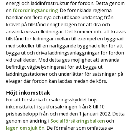
energi och laddinfrastruktur för fordon. Detta genom
en
förordningsändring
. De förenklade reglerna
handlar om flera nya och utökade undantag från
kravet på tillstånd enligt ellagen för att dra och
använda vissa elledningar. Det kommer inte att krävas
tillstånd för ledningar mellan till exempel en byggnad
med solceller till en närliggande byggnad eller för att
bygga ut och driva laddningsanläggningar för fordon
vid trafikleder. Med detta ges möjlighet att använda
befintligt vägbelysningsnät för att bygga ut
laddningsstationer och underlättar för satsningar på
elvägar där fordon kan laddas medan de körs.
Höjt inkomsttak
För att förstärka försäkringsskyddet höjs
inkomsttaket i sjukförsäkringen från 8 till 10
prisbasbelopp från och med den 1 januari 2022. Detta
genom en ändring i
Socialförsäkringsbalken
och
lagen om sjuklön
. De förmåner som omfattas av