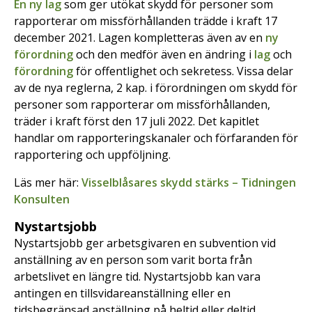
En ny lag
som ger utökat skydd för personer som
rapporterar om missförhållanden trädde i kraft 17
december 2021. Lagen kompletteras även av en
ny
förordning
och den medför även en ändring i
lag
och
förordning
för offentlighet och sekretess. Vissa delar
av de nya reglerna, 2 kap. i förordningen om skydd för
personer som rapporterar om missförhållanden,
träder i kraft först den 17 juli 2022. Det kapitlet
handlar om rapporteringskanaler och förfaranden för
rapportering och uppföljning.
Läs mer här:
Visselblåsares skydd stärks – Tidningen
Konsulten
Nystartsjobb
Nystartsjobb ger arbetsgivaren en subvention vid
anställning av en person som varit borta från
arbetslivet en längre tid. Nystartsjobb kan vara
antingen en tillsvidareanställning eller en
tidsbegränsad anställning på heltid eller deltid.