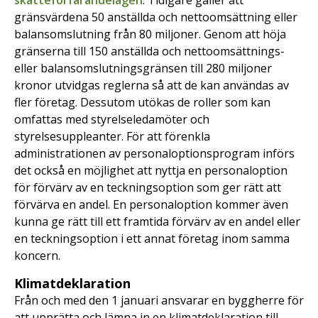
skatteförfarandelagen
. Tidigare gäller att
gränsvärdena 50 anställda och nettoomsättning eller
balansomslutning från 80 miljoner. Genom att höja
gränserna till 150 anställda och nettoomsättnings-
eller balansomslutningsgränsen till 280 miljoner
kronor utvidgas reglerna så att de kan användas av
fler företag. Dessutom utökas de roller som kan
omfattas med styrelseledamöter och
styrelsesuppleanter. För att förenkla
administrationen av personaloptionsprogram införs
det också en möjlighet att nyttja en personaloption
för förvärv av en teckningsoption som ger rätt att
förvärva en andel. En personaloption kommer även
kunna ge rätt till ett framtida förvärv av en andel eller
en teckningsoption i ett annat företag inom samma
koncern.
Klimatdeklaration
Från och med den 1 januari ansvarar en byggherre för
att upprätta och lämna in en klimatdeklaration till