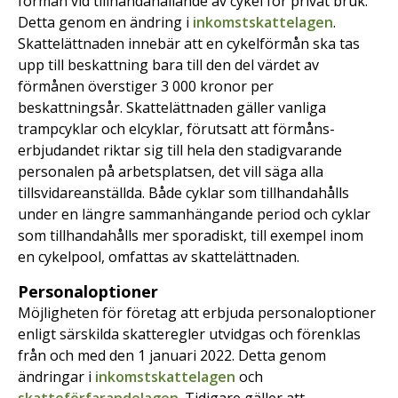
förmån vid tillhandahållande av cykel för privat bruk.
Detta genom en ändring i
inkomstskattelagen
.
Skattelättnaden innebär att en cykelförmån ska tas
upp till beskattning bara till den del värdet av
förmånen överstiger 3 000 kronor per
beskattningsår. Skattelättnaden gäller vanliga
trampcyklar och elcyklar, förutsatt att förmåns­
erbjudandet riktar sig till hela den stadigvarande
personalen på arbetsplatsen, det vill säga alla
tillsvidareanställda. Både cyklar som tillhandahålls
under en längre sammanhängande period och cyklar
som tillhandahålls mer sporadiskt, till exempel inom
en cykelpool, omfattas av skattelättnaden.
Personaloptioner
Möjligheten för företag att erbjuda personaloptioner
enligt särskilda skatteregler utvidgas och förenklas
från och med den 1 januari 2022. Detta genom
ändringar i
inkomstskattelagen
och