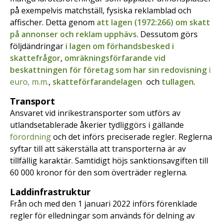
på exempelvis matchställ, fysiska reklamblad och
affischer. Detta genom
att lagen (1972:266) om skatt
på annonser och reklam upphävs
. Dessutom görs
följdändringar
i lagen om förhandsbesked i
skattefrågor
,
omräkningsförfarande vid
beskattningen för företag som har sin redovisning
i
euro, m.m.
,
skatteförfarandelagen
och
tullagen
.
Transport
Ansvaret vid inrikestransporter som utförs av
utlandsetablerade åkerier tydliggörs i gällande
förordning
och det införs preciserade regler. Reglerna
syftar till att säkerställa att transporterna är av
tillfällig karaktär. Samtidigt höjs sanktionsavgiften till
60 000 kronor för den som överträder reglerna.
Laddinfrastruktur
Från och med den 1 januari 2022 införs förenklade
regler för elledningar som används för delning av