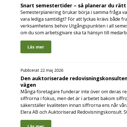
Snart semestertider – så planerar du rätt
Semesterplanering brukar börja i samma fråga va
vara lediga samtidigt? För att lyckas krävs både fr
verksamhetens behov Utgångspunkten i all semes
om du som arbetsgivare ska ta hänsyn till medar
Läs mer
Publicerat 22 maj 2026
Den auktoriserade redovisningskonsulten
vägen
Många företagare funderar inte över om deras redo
siffrorna i fokus, men det är i arbetet bakom siffr
säkerställer kvaliteten innan siffrorna ens når vår
Elera AB och Auktoriserad Redovisningskonsult. S
Läs mer