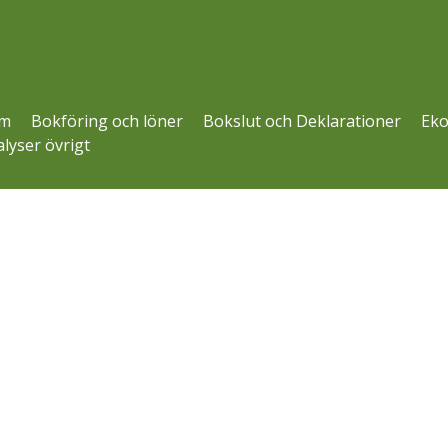
m
Bokföring och löner
Bokslut och Deklarationer
Eko
lyser övrigt