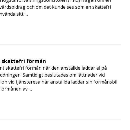
de Högsta förvaltningsdomstolen (HFD) frågan om en
skvårdsbidrag och om det kunde ses som en skattefri
nvända sitt …
t skattefri förmån
t skattefri förmån när den anställde laddar el på
addningen. Samtidigt beslutades om lättnader vid
lon vid tjänsteresa när anställda laddar sin förmånsbil
i Förmånen av …