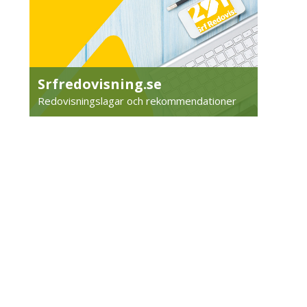
Srfredovisning.se
Redovisningslagar och rekommendationer