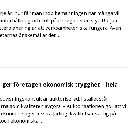
rje år: hur får man ihop bemanningen när många vill
amförhållning och koll på de regler som styr. Börja i
terplanering är att verksamheten ska fungera. Även
betarnas önskemål är det …
 ger företagen ekonomisk trygghet – hela
visningskonsult är auktoriserad. I stället står
orna som kvaliteten avgörs. – Auktorisationen gör att vi
a kunder, säger Jessica Jading, kvalitetsansvarig på
töd i ekonomiska …