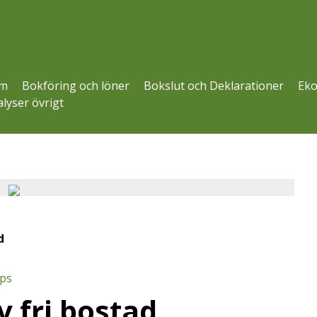
m
Bokföring och löner
Bokslut och Deklarationer
Eko
lyser övrigt
d
ips
 fri bostad