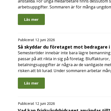
anställda. För unga medarbetare finns dessutom sä
arbetsuppgifter. Sommaren är för många ungdomar
Läs mer
Publicerat 12 juni 2026
Så skyddar du företaget mot bedragare 
Semestertider innebär inte bara lägre bemanning 
passar på att rikta in sig på företag. Bluffakturor
betalningsuppgifter är några av de vanligaste me
risken att bli lurad. Under sommaren arbetar må
Läs mer
Publicerat 12 juni 2026
Vad kan friskvårdsbidraget användas till?