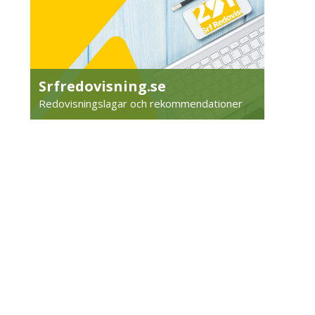
Srfredovisning.se
Redovisningslagar och rekommendationer