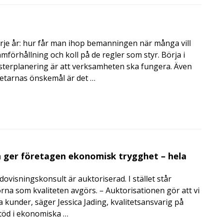
rje år: hur får man ihop bemanningen när många vill
amförhållning och koll på de regler som styr. Börja i
terplanering är att verksamheten ska fungera. Även
betarnas önskemål är det …
 ger företagen ekonomisk trygghet – hela
visningskonsult är auktoriserad. I stället står
orna som kvaliteten avgörs. – Auktorisationen gör att vi
a kunder, säger Jessica Jading, kvalitetsansvarig på
töd i ekonomiska …