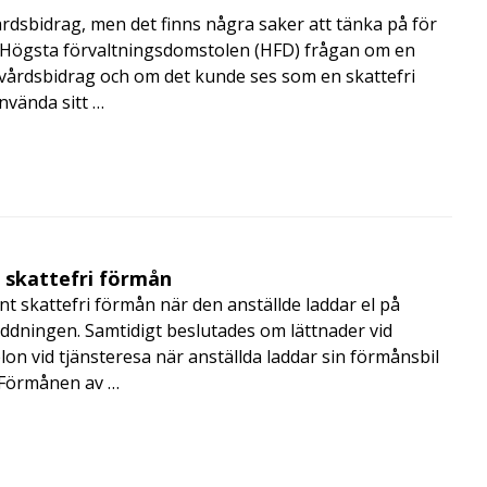
årdsbidrag, men det finns några saker att tänka på för
de Högsta förvaltningsdomstolen (HFD) frågan om en
skvårdsbidrag och om det kunde ses som en skattefri
nvända sitt …
t skattefri förmån
t skattefri förmån när den anställde laddar el på
addningen. Samtidigt beslutades om lättnader vid
lon vid tjänsteresa när anställda laddar sin förmånsbil
i Förmånen av …