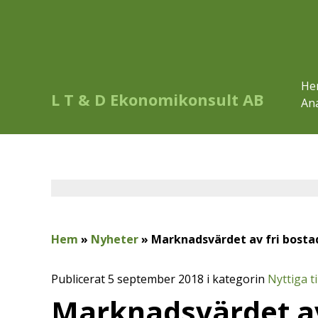
He
L T & D Ekonomikonsult AB
Ana
Hem
»
Nyheter
»
Marknadsvärdet av fri bosta
Publicerat 5 september 2018 i kategorin
Nyttiga t
Marknadsvärdet av