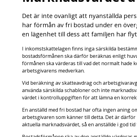
Det är inte ovanligt att nyanställda per
har förmån av fri bostad under en över
en lägenhet till dess att familjen har fly
I inkomstskattelagen finns inga särskilda bestämm
bostadsförmånen ska därför beräknas enligt huvud
förmånen ska värderas till vad det normalt hade ko
arbetsgivarens medverkan.
Vid beräkning av skatteavdrag och arbetsgivaravg
använda särskilda schabloner och inte marknadsvä
värdet i kontrolluppgiften för att lämna en korrek
En anställd med fri bostad har ofta ingen aning
arbetsgivaren som känner till detta. Det är därfö
aktuella marknadsvärdet, så en anställde i god tid 
Bostadsförmånen ska av den anställde värderas m