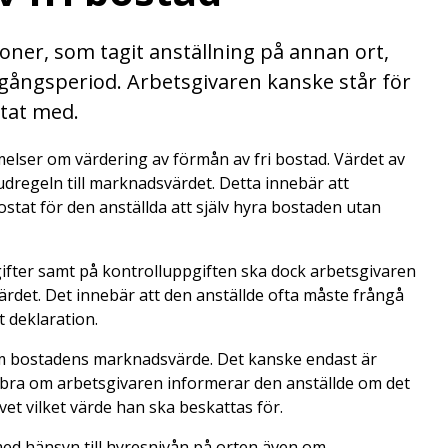
soner, som tagit anställning på annan ort,
gångsperiod. Arbetsgivaren kanske står för
ttat med.
elser om värdering av förmån av fri bostad. Värdet av
regeln till marknadsvärdet. Detta innebär att
stat för den anställda att själv hyra bostaden utan
ifter samt på kontrolluppgiften ska dock arbetsgivaren
rdet. Det innebär att den anställde ofta måste frångå
t deklaration.
 om bostadens marknadsvärde. Det kanske endast är
r bra om arbetsgivaren informerar den anställde om det
vet vilket värde han ska beskattas för.
ed hänsyn till hyresnivån på orten även om