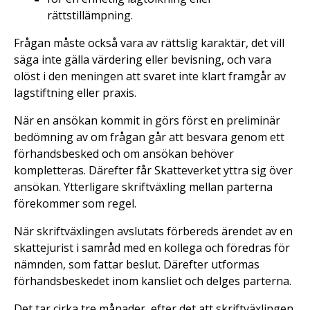
rättstillämpning.
Frågan måste också vara av rättslig karaktär, det vill
säga inte gälla värdering eller bevisning, och vara
olöst i den meningen att svaret inte klart framgår av
lagstiftning eller praxis.
När en ansökan kommit in görs först en preliminär
bedömning av om frågan går att besvara genom ett
förhandsbesked och om ansökan behöver
kompletteras. Därefter får Skatteverket yttra sig över
ansökan. Ytterligare skriftväxling mellan parterna
förekommer som regel.
När skriftväxlingen avslutats förbereds ärendet av en
skattejurist i samråd med en kollega och föredras för
nämnden, som fattar beslut. Därefter utformas
förhandsbeskedet inom kansliet och delges parterna.
Det tar cirka tre månader, efter det att skriftväxlingen