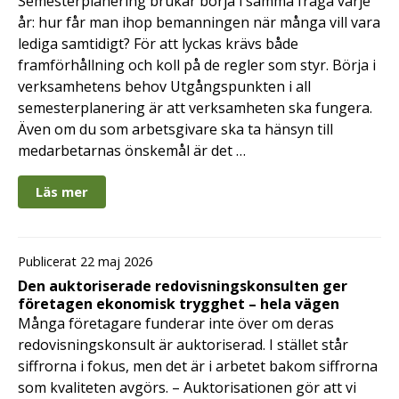
Semesterplanering brukar börja i samma fråga varje
år: hur får man ihop bemanningen när många vill vara
lediga samtidigt? För att lyckas krävs både
framförhållning och koll på de regler som styr. Börja i
verksamhetens behov Utgångspunkten i all
semesterplanering är att verksamheten ska fungera.
Även om du som arbetsgivare ska ta hänsyn till
medarbetarnas önskemål är det …
Läs mer
Publicerat 22 maj 2026
Den auktoriserade redovisningskonsulten ger
företagen ekonomisk trygghet – hela vägen
Många företagare funderar inte över om deras
redovisningskonsult är auktoriserad. I stället står
siffrorna i fokus, men det är i arbetet bakom siffrorna
som kvaliteten avgörs. – Auktorisationen gör att vi