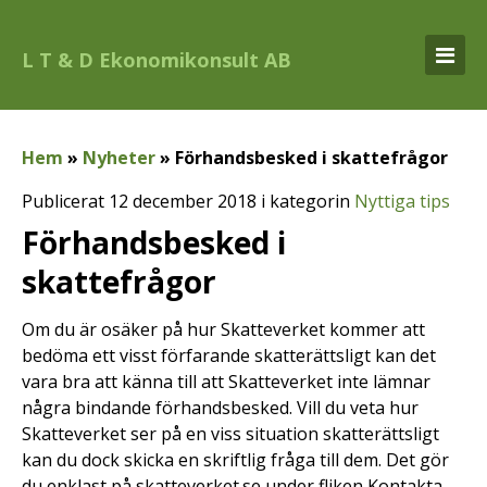
L T & D Ekonomikonsult AB
Hem
»
Nyheter
»
Förhandsbesked i skattefrågor
Publicerat 12 december 2018 i kategorin
Nyttiga tips
Förhandsbesked i
skattefrågor
Om du är osäker på hur Skatteverket kommer att
bedöma ett visst förfarande skatterättsligt kan det
vara bra att känna till att Skatteverket inte lämnar
några bindande förhandsbesked. Vill du veta hur
Skatteverket ser på en viss situation skatterättsligt
kan du dock skicka en skriftlig fråga till dem. Det gör
du enklast på skatteverket.se under fliken Kontakta