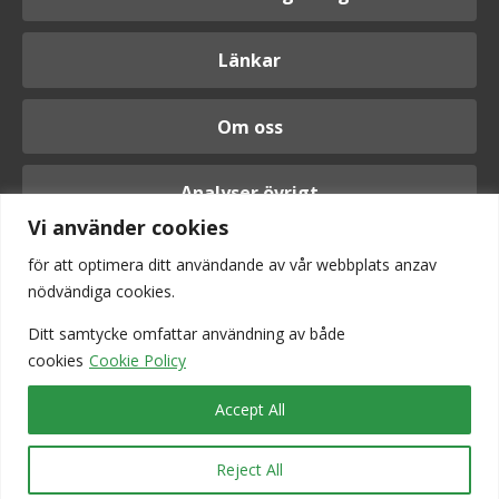
Länkar
Om oss
Analyser övrigt
Vi använder cookies
för att optimera ditt användande av vår webbplats anzav
nödvändiga cookies.
Logga in
Ditt samtycke omfattar användning av
både
cookies
Cookie Policy
Accept All
Reject All
Vi är anslutna till Srf konsulterna