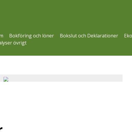
m
Bokföring och löner
Bokslut och Deklarationer
Eko
lyser övrigt
r