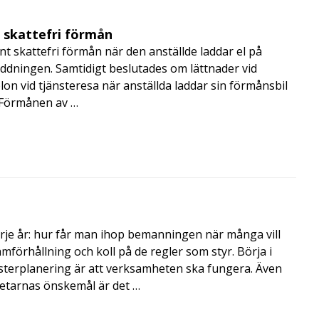
t skattefri förmån
t skattefri förmån när den anställde laddar el på
addningen. Samtidigt beslutades om lättnader vid
lon vid tjänsteresa när anställda laddar sin förmånsbil
i Förmånen av …
rje år: hur får man ihop bemanningen när många vill
amförhållning och koll på de regler som styr. Börja i
terplanering är att verksamheten ska fungera. Även
betarnas önskemål är det …