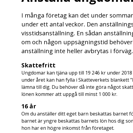
I många företag kan det under sommare
under ett antal veckor. Den anställning
visstidsanställning. En sådan anställn
om och någon uppsägningstid behöver 
anställning inte heller avbrytas i förväg.
Skattefritt
Ungdomar kan tjäna upp till 19 246 kr under 2018 
under året kan han fylla i Skatteverkets blankett 
lämna till dig. Du behöver då inte göra något ska
lönen kommer att uppgå till minst 1 000 kr.
16 år
Om du anställer ditt eget barn beskattas barnet fö
barnet är yngre beskattas barnets lön hos dig som
hon har en högre inkomst från företaget.