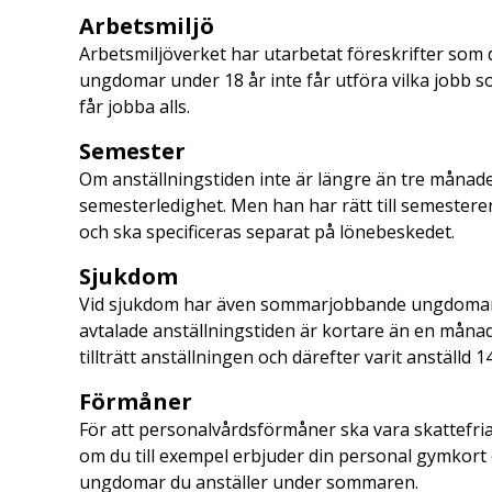
Arbetsmiljö
Arbetsmiljöverket har utarbetat föreskrifter som d
ungdomar under 18 år inte får utföra vilka jobb som 
får jobba alls.
Semester
Om anställningstiden inte är längre än tre månader 
semesterledighet. Men han har rätt till semestere
och ska specificeras separat på lönebeskedet.
Sjukdom
Vid sjukdom har även sommarjobbande ungdomar rä
avtalade anställningstiden är kortare än en månad h
tillträtt anställningen och därefter varit anställd 14
Förmåner
För att personalvårdsförmåner ska vara skattefri
om du till exempel erbjuder din personal gymkort
ungdomar du anställer under sommaren.