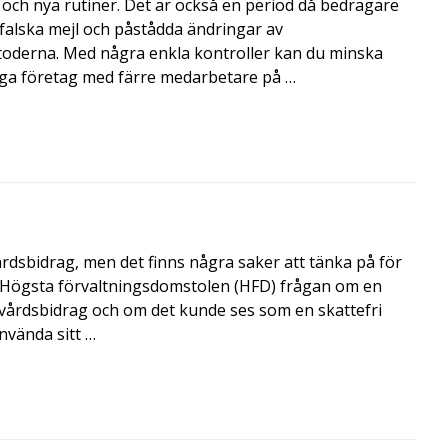
och nya rutiner. Det är också en period då bedragare
, falska mejl och påstådda ändringar av
toderna. Med några enkla kontroller kan du minska
nga företag med färre medarbetare på …
årdsbidrag, men det finns några saker att tänka på för
de Högsta förvaltningsdomstolen (HFD) frågan om en
skvårdsbidrag och om det kunde ses som en skattefri
nvända sitt …