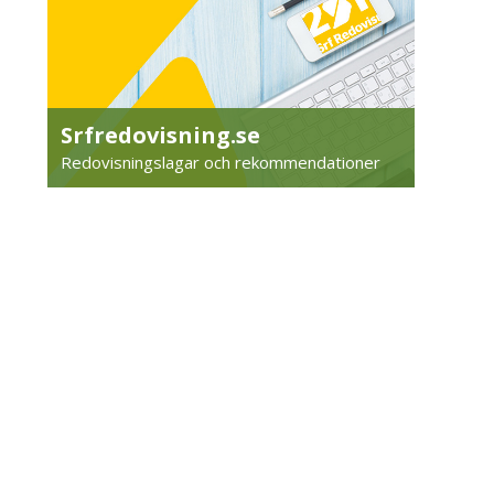
Srfredovisning.se
Redovisningslagar och rekommendationer