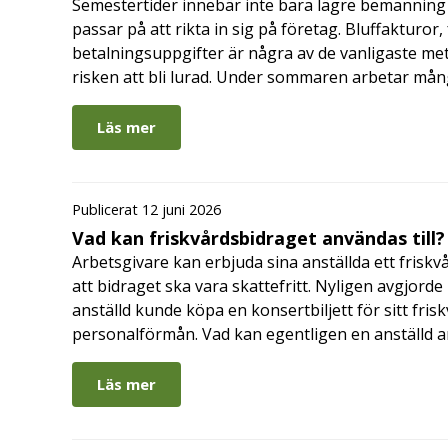
Semestertider innebär inte bara lägre bemanning 
passar på att rikta in sig på företag. Bluffakturor
betalningsuppgifter är några av de vanligaste me
risken att bli lurad. Under sommaren arbetar må
Läs mer
Publicerat 12 juni 2026
Vad kan friskvårdsbidraget användas till?
Arbetsgivare kan erbjuda sina anställda ett friskv
att bidraget ska vara skattefritt. Nyligen avgjor
anställd kunde köpa en konsertbiljett för sitt fri
personalförmån. Vad kan egentligen en anställd a
Läs mer